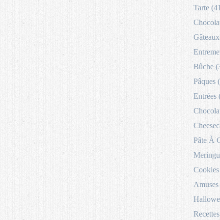
Tarte (4
Chocolat
Gâteaux 
Entremet
Bûche (
Pâques 
Entrées 
Chocolat
Cheesec
Pâte À 
Meringu
Cookies
Amuses 
Hallowe
Recettes