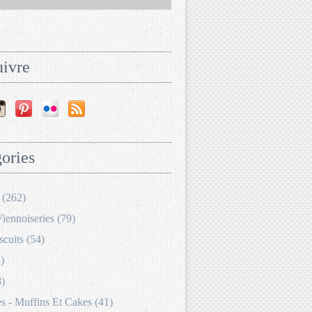
ivre
ories
 (262)
Viennoiseries (79)
scuits (54)
)
8)
 - Muffins Et Cakes (41)