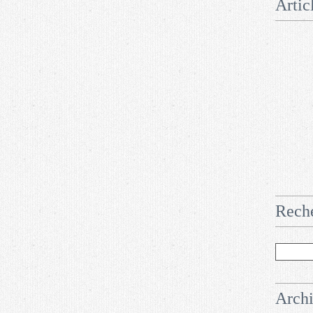
Artic
Rech
Arch