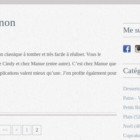
anon
Me su
 classique à tomber et très facile à réaliser. Vous le
z Cindy et chez Manue (entre autre). C’est chez Manue que
Catég
 explications valent mieux qu’une. J’en profite également pour
Desserts
Pains - 
Petits Bi
Plats (52
Noël (4
<<
<
1
2
Cupcakes