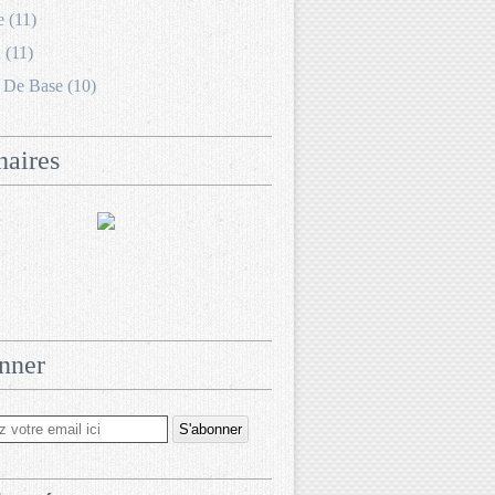
e (11)
 (11)
 De Base (10)
naires
nner