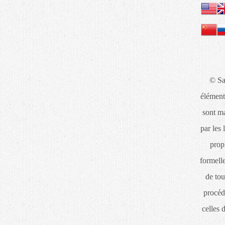
© Sa
élément
sont ma
par les 
propr
formelle
de tou
procéd
celles 