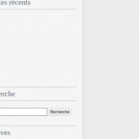
les récents
erche
ives