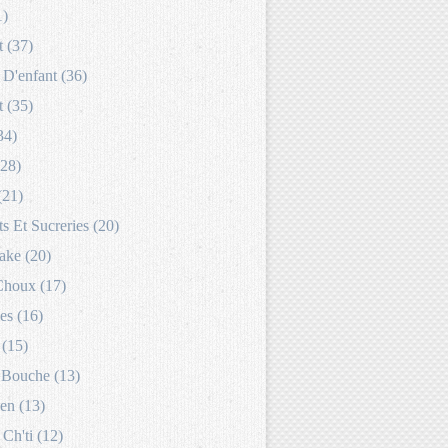
1)
 (37)
D'enfant (36)
 (35)
34)
(28)
(21)
s Et Sucreries (20)
ake (20)
Choux (17)
es (16)
 (15)
Bouche (13)
en (13)
 Ch'ti (12)