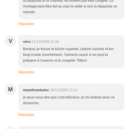
la daquoise et la chantilly, ne doivent pas être congelé. Le
montage peut-être fait au max la veille si non la daquoise va
ramollir.
Répondre
V
véro
21/12/2009 11:00
Bonjour,Je trouve ta bûche superbe, j'adore cuisiner et ton
blog m'aide énormément. J'aimerai savoir si on peut la
préparer à l'avance et la congeler ?Merci
Répondre
M
mamiframboise
20/12/2009 22:12
je peux vous dire que c'est délicieux .je l'ai réaliser pour ce
dimanche .
Répondre