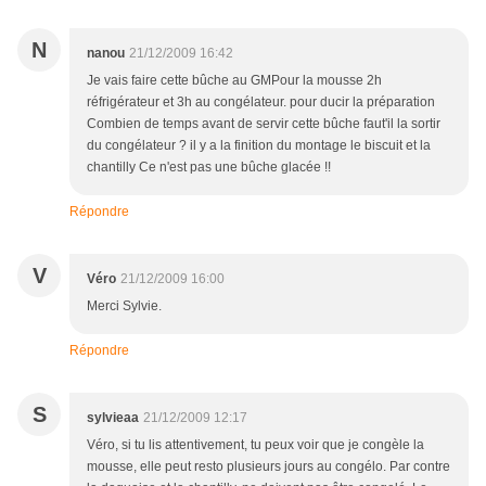
N
nanou
21/12/2009 16:42
Je vais faire cette bûche au GMPour la mousse 2h
réfrigérateur et 3h au congélateur. pour ducir la préparation
Combien de temps avant de servir cette bûche faut'il la sortir
du congélateur ? il y a la finition du montage le biscuit et la
chantilly Ce n'est pas une bûche glacée !!
Répondre
V
Véro
21/12/2009 16:00
Merci Sylvie.
Répondre
S
sylvieaa
21/12/2009 12:17
Véro, si tu lis attentivement, tu peux voir que je congèle la
mousse, elle peut resto plusieurs jours au congélo. Par contre