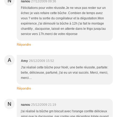
N
nanou
27/12/2009 09:36
Félicitations pour votre réussite.Je ne veux pas rester sur un
échec je vais refaire cette bûche .Combien de temps avez
vous ? entre la sortie du congélateur et la dégustation.Mon
expérience, j'ai démoulé la bûche à 12h j'ai fait le montage
chantilly , dacquoise, laissé en attente dans le frigo jusqu'au
service vers 17h.merci de votre réponse
Répondre
A
Amy
26/12/2009 15:52
J'ai réalisé cette bûche pour Noël, une belle réussite, parfaite:
belle, délicieuse, parfumé, j'ai eu un vrai succés. Merci, merci,
merci....
Répondre
N
nanou
25/12/2009 21:19
j'ai réalisé la bûche gm biscuit avec l'orange confite délicieux
ainsi que la dacquoise .par contre une déception totale quand