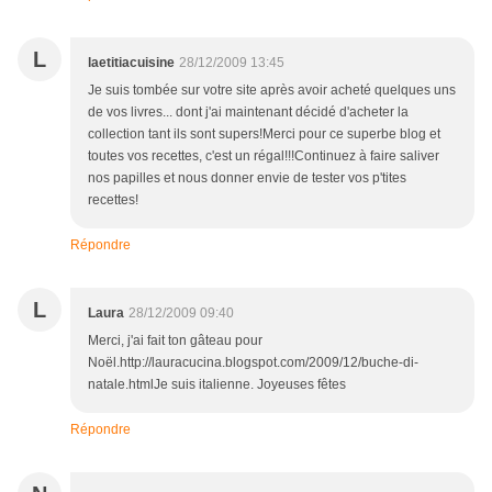
L
laetitiacuisine
28/12/2009 13:45
Je suis tombée sur votre site après avoir acheté quelques uns
de vos livres... dont j'ai maintenant décidé d'acheter la
collection tant ils sont supers!Merci pour ce superbe blog et
toutes vos recettes, c'est un régal!!!Continuez à faire saliver
nos papilles et nous donner envie de tester vos p'tites
recettes!
Répondre
L
Laura
28/12/2009 09:40
Merci, j'ai fait ton gâteau pour
Noël.http://lauracucina.blogspot.com/2009/12/buche-di-
natale.htmlJe suis italienne. Joyeuses fêtes
Répondre