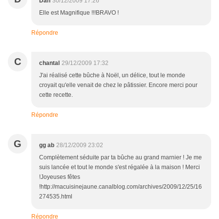
Dan
30/12/2009 17:26
Elle est Magnifique !!!BRAVO !
Répondre
C
chantal
29/12/2009 17:32
J'ai réalisé cette bûche à Noël, un délice, tout le monde
croyait qu'elle venait de chez le pâtissier. Encore merci pour
cette recette.
Répondre
G
gg ab
28/12/2009 23:02
Complètement séduite par ta bûche au grand marnier ! Je me
suis lancée et tout le monde s'est régalée à la maison ! Merci
!Joyeuses fêtes
!http://macuisinejaune.canalblog.com/archives/2009/12/25/16
274535.html
Répondre