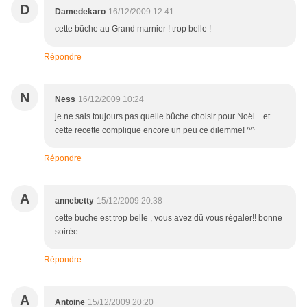
D
Damedekaro
16/12/2009 12:41
cette bûche au Grand marnier ! trop belle !
Répondre
N
Ness
16/12/2009 10:24
je ne sais toujours pas quelle bûche choisir pour Noël... et
cette recette complique encore un peu ce dilemme! ^^
Répondre
A
annebetty
15/12/2009 20:38
cette buche est trop belle , vous avez dû vous régaler!! bonne
soirée
Répondre
A
Antoine
15/12/2009 20:20