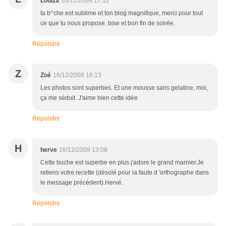
Louiza
16/12/2009 17:12
ta b^che est sublime et ton blog magnifique, merci pour tout
ce que tu nous propose. bise et bon fin de soirée.
Répondre
Z
Zoé
16/12/2009 16:13
Les photos sont superbes. Et une mousse sans gelatine, moi,
ça me séduit. J'aime bien cette idée.
Répondre
H
herve
16/12/2009 13:08
Cette buche est superbe en plus j'adore le grand marnier.Je
retiens votre recette (désolé pour la faute d 'orthographe dans
le message précédent).Hervé.
Répondre