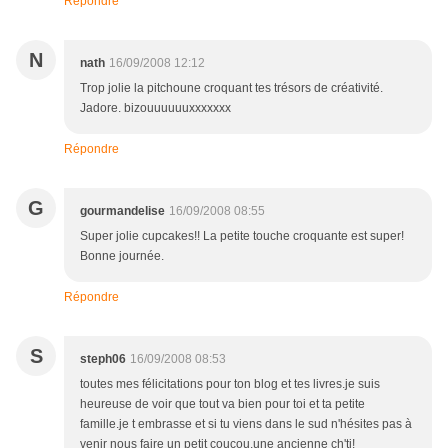
Répondre
N
nath
16/09/2008 12:12
Trop jolie la pitchoune croquant tes trésors de créativité.
Jadore. bizouuuuuuxxxxxxx
Répondre
G
gourmandelise
16/09/2008 08:55
Super jolie cupcakes!! La petite touche croquante est super!
Bonne journée.
Répondre
S
steph06
16/09/2008 08:53
toutes mes félicitations pour ton blog et tes livres.je suis
heureuse de voir que tout va bien pour toi et ta petite
famille.je t embrasse et si tu viens dans le sud n'hésites pas à
venir nous faire un petit coucou.une ancienne ch'ti!