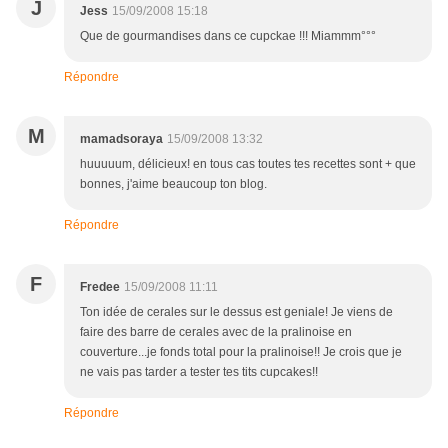
J
Jess
15/09/2008 15:18
Que de gourmandises dans ce cupckae !!! Miammm°°°
Répondre
M
mamadsoraya
15/09/2008 13:32
huuuuum, délicieux! en tous cas toutes tes recettes sont + que
bonnes, j'aime beaucoup ton blog.
Répondre
F
Fredee
15/09/2008 11:11
Ton idée de cerales sur le dessus est geniale! Je viens de
faire des barre de cerales avec de la pralinoise en
couverture...je fonds total pour la pralinoise!! Je crois que je
ne vais pas tarder a tester tes tits cupcakes!!
Répondre