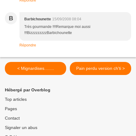
Répondre
B
Barbichounette
15/09/2008 08:04
Très gourmande !!!!Remarque moi aussi
!!!BizzzzzzzzzBarbichounette
Répondre
< Mignardises........
Pain perdu version ch'ti >
Hébergé par Overblog
Top articles
Pages
Contact
Signaler un abus