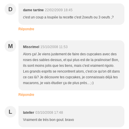
D
dame tartine
22/02/2009 18:45
c'est un coup a loupée la recette c'est 2oeufs ou 3 oeufs ,?
Répondre
M
Missrimel
15/10/2008 11:53
Alors ça! Je viens justement de faire des cupcakes avec des
roses des sables dessus, et qui plus est de la pralinoise! Bon,
ils sont moins jolis que les tiens, mais c'est vraiment rigolo.
Les grands esprits se rencontrent alors, c'est ce qu'on dit dans
ce cas là? Je découvre tes cupcakes, je connaissais déjà tes
macarons, je vais étudier ça de plus près... ;-)
Répondre
L
latelier
03/10/2008 17:48
Vraiment de trés bon gout. bravo