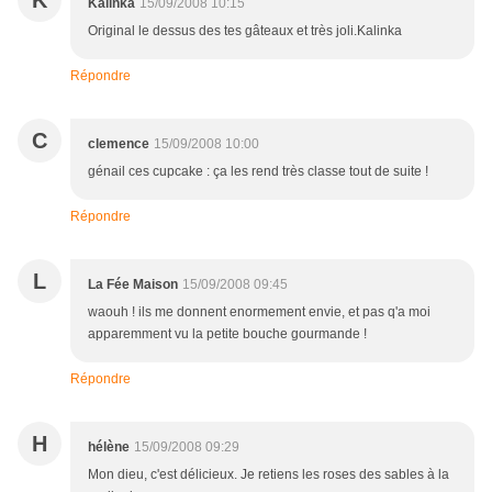
K
Kalinka
15/09/2008 10:15
Original le dessus des tes gâteaux et très joli.Kalinka
Répondre
C
clemence
15/09/2008 10:00
génail ces cupcake : ça les rend très classe tout de suite !
Répondre
L
La Fée Maison
15/09/2008 09:45
waouh ! ils me donnent enormement envie, et pas q'a moi
apparemment vu la petite bouche gourmande !
Répondre
H
hélène
15/09/2008 09:29
Mon dieu, c'est délicieux. Je retiens les roses des sables à la