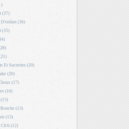
1)
 (37)
D'enfant (36)
 (35)
34)
(28)
(21)
s Et Sucreries (20)
ake (20)
Choux (17)
es (16)
 (15)
Bouche (13)
en (13)
 Ch'ti (12)