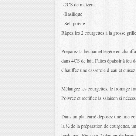
-2CS de maïzena
-Basilique
-Sel, poivre
Râpez les 2 courgettes à la grosse gril
Préparez la béchamel légère en chauffan
dans 4CS de lait. Faites épaissir à feu 
Chauffez une casserole d’eau et cuisez 
Mélangez les courgettes, le fromage frais
Poivrez et rectifiez la salaison si nécess
Dans un plat carré déposez une fine co
la ½ de la préparation de courgettes,
béchamel. Finir par 2 plaques de lasagn