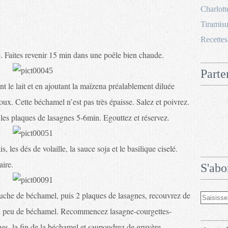
Charlott
Tiramisu
Recettes
le. Faites revenir 15 min dans une poêle bien chaude.
Parte
t le lait et en ajoutant la maïzena préalablement diluée
doux. Cette béchamel n’est pas très épaisse. Salez et poivrez.
les plaques de lasagnes 5-6min. Egouttez et réservez.
, les dés de volaille, la sauce soja et le basilique ciselé.
aire.
S'abo
uche de béchamel, puis 2 plaques de lasagnes, recouvrez de
 un peu de béchamel. Recommencez lasagne-courgettes-
es, la fin de la béchamel et saupoudrez de gruyère.