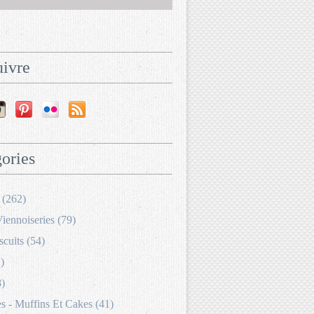
ivre
ories
 (262)
Viennoiseries (79)
scuits (54)
)
8)
 - Muffins Et Cakes (41)