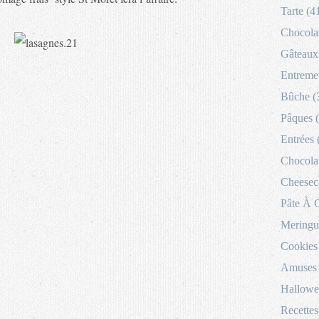
Tarte (4
Chocolat
Gâteaux 
Entremet
Bûche (
Pâques 
Entrées 
Chocolat
Cheesec
Pâte À 
Meringu
Cookies
Amuses 
Hallowe
Recettes