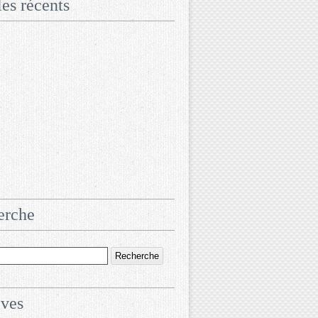
les récents
erche
ives