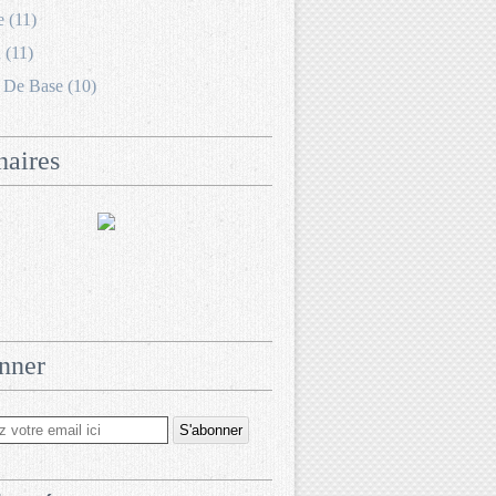
e (11)
 (11)
 De Base (10)
naires
nner