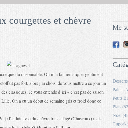
ux courgettes et chèvre
Me su
Catég
sucre que du raisonnable. On m’a fait remarquer gentiment
Desserts
toffait pas fort, alors j’ai choisi de vous mettre à ce jour un
Pains - 
s des classiques. Je vous entends d’ici « c’est pas de saison
Petits Bi
s Lille. On a eu un début de semaine gris et froid donc ce
Plats (52
Noël (4
, je l’ai fait avec du chèvre frais allégé (Chavroux) mais
Cupcakes
romage frais
style St Moret fera l’affaire.