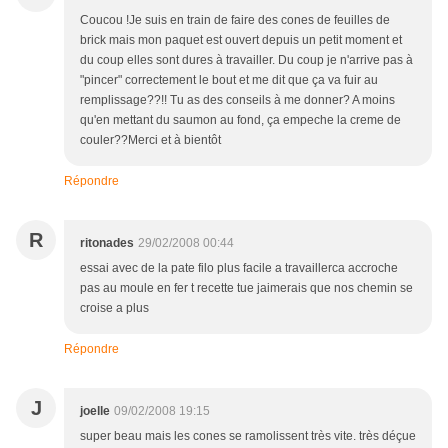
Coucou !Je suis en train de faire des cones de feuilles de
brick mais mon paquet est ouvert depuis un petit moment et
du coup elles sont dures à travailler. Du coup je n'arrive pas à
"pincer" correctement le bout et me dit que ça va fuir au
remplissage??!! Tu as des conseils à me donner? A moins
qu'en mettant du saumon au fond, ça empeche la creme de
couler??Merci et à bientôt
Répondre
R
ritonades
29/02/2008 00:44
essai avec de la pate filo plus facile a travaillerca accroche
pas au moule en fer t recette tue jaimerais que nos chemin se
croise a plus
Répondre
J
joelle
09/02/2008 19:15
super beau mais les cones se ramolissent très vite. très déçue