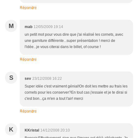
Répondre
M
mab
12/05/2009 19:14
un petit mot pour vous dire que j'ai réalisé les cornets, avec
une garniture différente...super présentation ! merci de
l'idée...je vous citerai dans le billet, of course !
Répondre
S
sev
23/12/2008 16:22
Super idée c'est vraiment génial!On doit les mettre au frais les
cornets pour les conserver?En tout cas j'essaie et je te dirai si
c'est bon...ça m'en a tout l'air! merci
Répondre
K
KKristal
14/12/2008 20:10