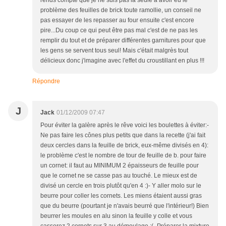
rends compte que je ne suis pas la seule à avoir eu le
problème des feuilles de brick toute ramollie, un conseil ne
pas essayer de les repasser au four ensuite c'est encore
pire...Du coup ce qui peut être pas mal c'est de ne pas les
remplir du tout et de préparer différentes garnitures pour que
les gens se servent tous seul! Mais c'était malgrès tout
délicieux donc j'imagine avec l'effet du croustillant en plus !!!
Répondre
J
Jack
01/12/2009 07:47
Pour éviter la galère après le rêve voici les boulettes à éviter:-
Ne pas faire les cônes plus petits que dans la recette (j'ai fait
deux cercles dans la feuille de brick, eux-même divisés en 4):
le problème c'est le nombre de tour de feuille de b. pour faire
un cornet: il faut au MINIMUM 2 épaisseurs de feuille pour
que le cornet ne se casse pas au touché. Le mieux est de
divisé un cercle en trois plutôt qu'en 4 :)- Y aller molo sur le
beurre pour coller les cornets. Les miens étaient aussi gras
que du beurre (pourtant je n'avais beurré que l'intérieur!) Bien
beurrer les moules en alu sinon la feuille y colle et vous