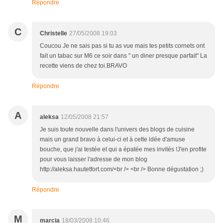
Répondre
C
Christelle
27/05/2008 19:03
Coucou Je ne sais pas si tu as vue mais tes petits cornets ont
fait un tabac sur M6 ce soir dans " un diner presque parfait" La
recette viens de chez toi.BRAVO
Répondre
A
aleksa
12/05/2008 21:57
Je suis toute nouvelle dans l'univers des blogs de cuisine
mais un grand bravo à celui-ci et à cette idée d'amuse
bouche, que j'ai testée et qui a épatée mes invités !J'en profite
pour vous laisser l'adresse de mon blog
http://aleksa.hautetfort.com/<br /> <br /> Bonne dégustation ;)
Répondre
M
marcia
18/03/2008 10:46