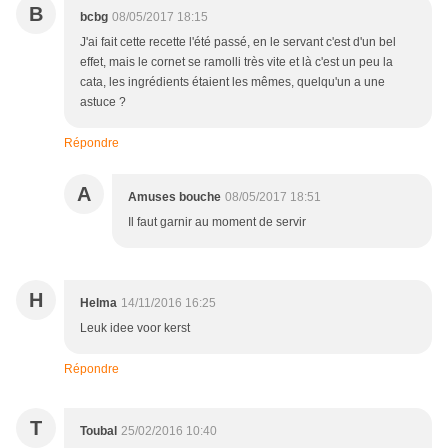
B
bcbg
08/05/2017 18:15
J'ai fait cette recette l'été passé, en le servant c'est d'un bel
effet, mais le cornet se ramolli très vite et là c'est un peu la
cata, les ingrédients étaient les mêmes, quelqu'un a une
astuce ?
Répondre
A
Amuses bouche
08/05/2017 18:51
Il faut garnir au moment de servir
H
Helma
14/11/2016 16:25
Leuk idee voor kerst
Répondre
T
Toubal
25/02/2016 10:40