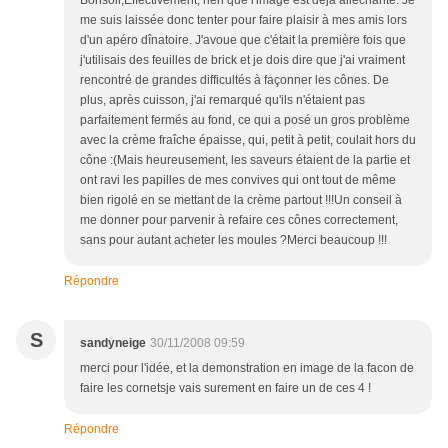
Bonsoir,Effectivement, rien que l'image est déjà alléchante. Je
me suis laissée donc tenter pour faire plaisir à mes amis lors
d'un apéro dînatoire. J'avoue que c'était la première fois que
j'utilisais des feuilles de brick et je dois dire que j'ai vraiment
rencontré de grandes difficultés à façonner les cônes. De
plus, après cuisson, j'ai remarqué qu'ils n'étaient pas
parfaitement fermés au fond, ce qui a posé un gros problème
avec la crème fraîche épaisse, qui, petit à petit, coulait hors du
cône :(Mais heureusement, les saveurs étaient de la partie et
ont ravi les papilles de mes convives qui ont tout de même
bien rigolé en se mettant de la crème partout !!!Un conseil à
me donner pour parvenir à refaire ces cônes correctement,
sans pour autant acheter les moules ?Merci beaucoup !!!
Répondre
S
sandyneige
30/11/2008 09:59
merci pour l'idée, et la demonstration en image de la facon de
faire les cornetsje vais surement en faire un de ces 4 !
Répondre