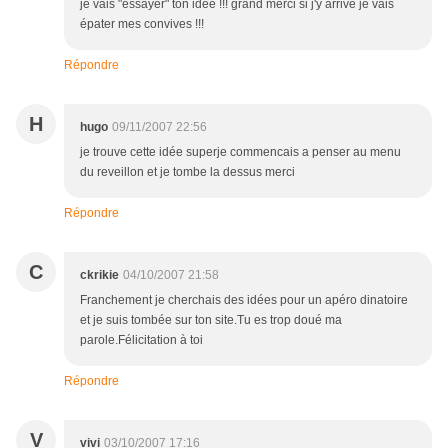
je vais "essayer" ton idée !!! grand merci si j'y arrive je vais
épater mes convives !!!
Répondre
H
hugo
09/11/2007 22:56
je trouve cette idée superje commencais a penser au menu
du reveillon et je tombe la dessus merci
Répondre
C
ckrikie
04/10/2007 21:58
Franchement je cherchais des idées pour un apéro dinatoire
et je suis tombée sur ton site.Tu es trop doué ma
parole.Félicitation à toi
Répondre
V
vivi
03/10/2007 17:16