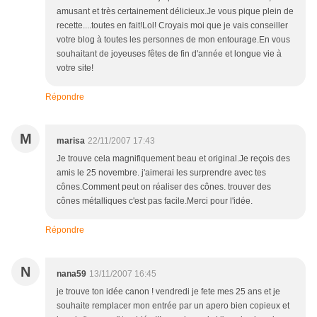
amusant et très certainement délicieux.Je vous pique plein de
recette....toutes en fait!Lol! Croyais moi que je vais conseiller
votre blog à toutes les personnes de mon entourage.En vous
souhaitant de joyeuses fêtes de fin d'année et longue vie à
votre site!
Répondre
M
marisa
22/11/2007 17:43
Je trouve cela magnifiquement beau et original.Je reçois des
amis le 25 novembre. j'aimerai les surprendre avec tes
cônes.Comment peut on réaliser des cônes. trouver des
cônes métalliques c'est pas facile.Merci pour l'idée.
Répondre
N
nana59
13/11/2007 16:45
je trouve ton idée canon ! vendredi je fete mes 25 ans et je
souhaite remplacer mon entrée par un apero bien copieux et