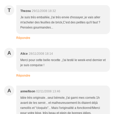
T
Thezou
29/11/2008 18:32
Je suis trés emballée, j'ai trés envie d'essayer, je vais aller
m'acheter des feuilles de brick,C'est des petites qu'il faut ?
Pensées gourmandes...
Répondre
A
Alice
28/11/2008 18:14
Merci pour cette belle recette , j'ai testé le week-end dernier et
je suis conquise !
Répondre
A
anne/lison
02/11/2008 13:46
Idée très originale...seul bémole, j'ai garni mes cornets 1h
avant de les servir... et malheureusement ils étaient déjà
ramollis et "cloqués"... Mais l'originalité a fonctionné!Merci
pour votre blog, très beau et plein de bonnes idées.