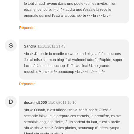
le tout chaud revenu dans une poële) et mes invités m'en
reparlent encore. Il<br /> faudra que j'essaie la recette
originale qui met l'eau à la bouche.<br /> <br /> <br />
Répondre
S
Sandra
11/10/2011 21:45
<br /> J'ai testé ta recette ce week-end et ça a été un succès.
Je l'ai mise sur mon blog. J'ai vraiment adoré ! Rapide, super
facile à faire et beaucoup d'effet au final ! Une grande
réussite. Merci<br /> beaucoup.<br /> <br /> <br />
Répondre
D
ducatihd2000
15/07/2011 15:16
<br /> Ouaah, c' est bôooo !<br /> <br /> <br /> C' est la
seconde fois que je prépare ces cornets, la première, ça me
semblait long, et difficile, là, ils sortent du four, c' est si facile.
<br /> <br /> <br /> Jolies photos, beaucoup d' idées sympa.