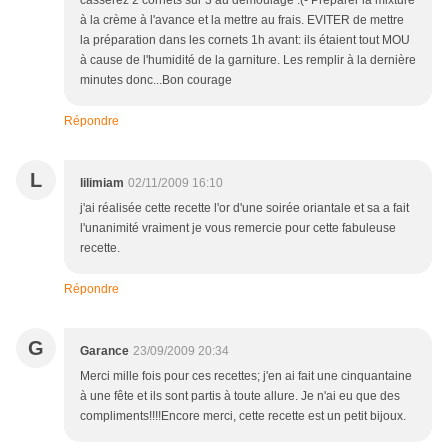
casserez 2 cornets sur 3 au démoulage :(- Préparer la mixture
à la crème à l'avance et la mettre au frais. EVITER de mettre
la préparation dans les cornets 1h avant: ils étaient tout MOU
à cause de l'humidité de la garniture. Les remplir à la dernière
minutes donc...Bon courage
Répondre
L
lilimiam
02/11/2009 16:10
j'ai réalisée cette recette l'or d'une soirée oriantale et sa a fait
l'unanimité vraiment je vous remercie pour cette fabuleuse
recette.
Répondre
G
Garance
23/09/2009 20:34
Merci mille fois pour ces recettes; j'en ai fait une cinquantaine
à une fête et ils sont partis à toute allure. Je n'ai eu que des
compliments!!!!Encore merci, cette recette est un petit bijoux.