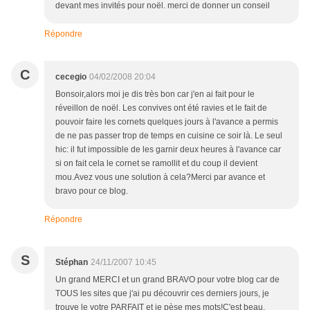
devant mes invités pour noël. merci de donner un conseil
Répondre
C
cecegio
04/02/2008 20:04
Bonsoir,alors moi je dis très bon car j'en ai fait pour le
réveillon de noël. Les convives ont été ravies et le fait de
pouvoir faire les cornets quelques jours à l'avance a permis
de ne pas passer trop de temps en cuisine ce soir là. Le seul
hic: il fut impossible de les garnir deux heures à l'avance car
si on fait cela le cornet se ramollit et du coup il devient
mou.Avez vous une solution à cela?Merci par avance et
bravo pour ce blog.
Répondre
S
Stéphan
24/11/2007 10:45
Un grand MERCI et un grand BRAVO pour votre blog car de
TOUS les sites que j'ai pu découvrir ces derniers jours, je
trouve le votre PARFAIT et je pèse mes mots!C'est beau,