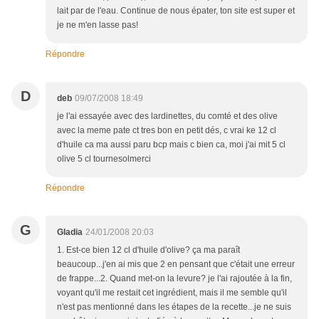
lait par de l'eau. Continue de nous épater, ton site est super et
je ne m'en lasse pas!
Répondre
D
deb
09/07/2008 18:49
je l'ai essayée avec des lardinettes, du comté et des olive
avec la meme pate ct tres bon en petit dés, c vrai ke 12 cl
d'huile ca ma aussi paru bcp mais c bien ca, moi j'ai mit 5 cl
olive 5 cl tournesolmerci
Répondre
G
Gladia
24/01/2008 20:03
1. Est-ce bien 12 cl d'huile d'olive? ça ma paraît
beaucoup...j'en ai mis que 2 en pensant que c'était une erreur
de frappe...2. Quand met-on la levure? je l'ai rajoutée à la fin,
voyant qu'il me restait cet ingrédient, mais il me semble qu'il
n'est pas mentionné dans les étapes de la recette...je ne suis