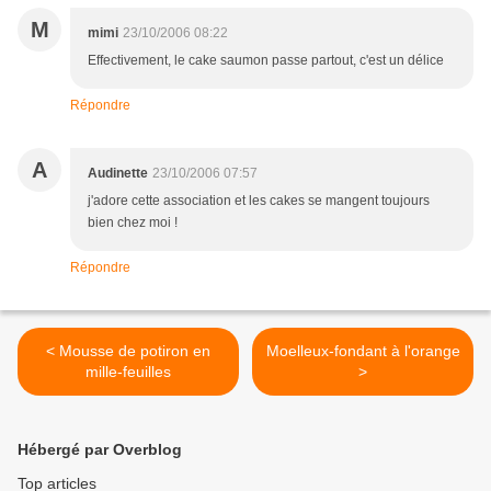
M
mimi
23/10/2006 08:22
Effectivement, le cake saumon passe partout, c'est un délice
Répondre
A
Audinette
23/10/2006 07:57
j'adore cette association et les cakes se mangent toujours
bien chez moi !
Répondre
< Mousse de potiron en
Moelleux-fondant à l'orange
mille-feuilles
>
Hébergé par Overblog
Top articles