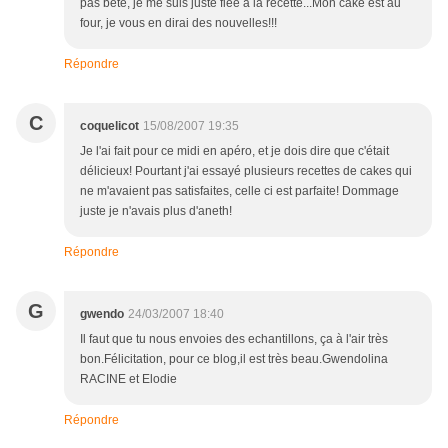
pas bête, je me suis juste fiée à la recette...Mon cake est au
four, je vous en dirai des nouvelles!!!
Répondre
C
coquelicot
15/08/2007 19:35
Je l'ai fait pour ce midi en apéro, et je dois dire que c'était
délicieux! Pourtant j'ai essayé plusieurs recettes de cakes qui
ne m'avaient pas satisfaites, celle ci est parfaite! Dommage
juste je n'avais plus d'aneth!
Répondre
G
gwendo
24/03/2007 18:40
Il faut que tu nous envoies des echantillons, ça à l'air très
bon.Félicitation, pour ce blog,il est très beau.Gwendolina
RACINE et Elodie
Répondre