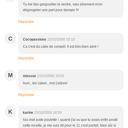
Tu me fais gargouiller le ventre, vais sûrement m'en
dégongeler une part pour demain !!!
Répondre
C
Cocopassions
23/10/2006 20:10
Ca c'est du cake de compèt. Il est très bien aéré !
Répondre
M
missval
23/10/2006 20:05
hum...les cakes...moi j'adore!
Répondre
K
karine
23/10/2006 18:50
t'as visé juste poulette !, quand j'ai vu que tu avais enfin posté
cette recette, je me suis dit pour le 11 c'est parfait. bien sûr si