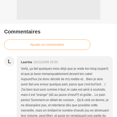
Commentaires
Ajouter un commentaire
L
Laarina
16/11/2008 20:55
Voilà, ça fait quelques mois déjà que je visite ton blog (super!)
et que je bave immanquablement devant ton cake!
Aujourd'hui j'ai donc décidé de m'y mettre et... Bien je dois
avoir fait une erreur quelque part, parce que c'est bof bof... :/
J'ai bien tout suivi comme il faut, le cake est aéré à souhaits,
mais il est "orange" (dû au jaune d'oeuf?) et goûte... Le pain
perdu! Surement un détail de cuisson... Qu'à celà ne tienne, je
ne désespère pas, et retenterai dès que possible cette
merveille, mais en limitant le nombre d'oeufs (ou en diminuant
leur volume, peut être), et aussi en remplaçant une partie du