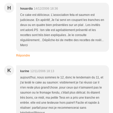
H
houardia
14/12/2006 18:36
Ce cake est délicieux. L'association feta et saumon est
judicieuse. En apéritif, Je l'ai servi en coupant les tranches en
deux ou en quatre bien présentées sur un plat . Les invités
ont adoré.PS : ton site est agréablement présenté et les
recettes sont très bien expliquées. Je le consulte
régulièrement... Dépêche-toi de mettre des recettes de noël...
Merci
Répondre
K
karine
12/11/2006 18:13
aujourd'hui, nous sommes le 12, donc le lendemain du 11, et
j'ai testé le cake au saumon: visiblement je l'ai réussi car il
n'en reste plus grand'chose. pour ceux qui n'aimaient pas le
saumon ou le fromage fondu, c'était plus délicat. ils étaient
très bons, ce midi, ma petite Tess en a pris une tranche en
entrée. elle est une testeuse hors paire!! Facile et rapide à
réaliser: parfait pour moi.je recommencerai sans
hésitation!!!bisous