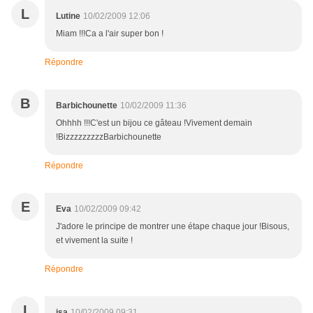
L
Lutine
10/02/2009 12:06
Miam !!!Ca a l'air super bon !
Répondre
B
Barbichounette
10/02/2009 11:36
Ohhhh !!!C'est un bijou ce gâteau !Vivement demain
!BizzzzzzzzzBarbichounette
Répondre
E
Eva
10/02/2009 09:42
J'adore le principe de montrer une étape chaque jour !Bisous,
et vivement la suite !
Répondre
I
isa
10/02/2009 09:31