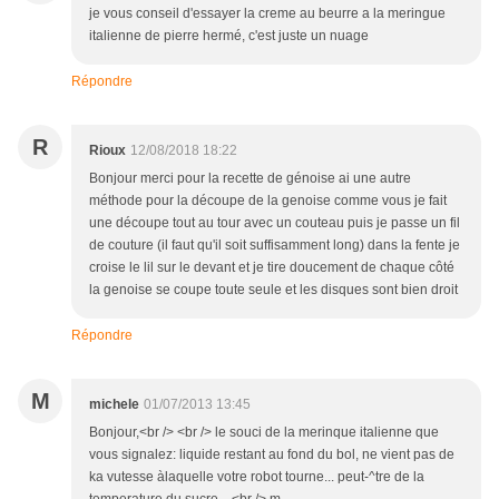
je vous conseil d'essayer la creme au beurre a la meringue
italienne de pierre hermé, c'est juste un nuage
Répondre
R
Rioux
12/08/2018 18:22
Bonjour merci pour la recette de génoise ai une autre
méthode pour la découpe de la genoise comme vous je fait
une découpe tout au tour avec un couteau puis je passe un fil
de couture (il faut qu'il soit suffisamment long) dans la fente je
croise le lil sur le devant et je tire doucement de chaque côté
la genoise se coupe toute seule et les disques sont bien droit
Répondre
M
michele
01/07/2013 13:45
Bonjour,<br /> <br /> le souci de la merinque italienne que
vous signalez: liquide restant au fond du bol, ne vient pas de
ka vutesse àlaquelle votre robot tourne... peut-^tre de la