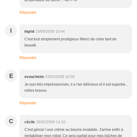
temperature du sucre ...<br /> m
Répondre
I
Ingrid
19/09/2009 10:44
C'est tout simplement prodigieux !Merci de créer tant de
beauté.
Répondre
E
evouchette
03/03/2009 16:59
Je suis très impréssionnée, il a l'air délicieux et il est superbe ,
milles bravos
Répondre
C
cécile
28/02/2009 14:10
C'est génial ! une crême au beurre inratable. J'arrive enfin à
rentabiliser mon robot. Ce sera parfait pour mes bûches de