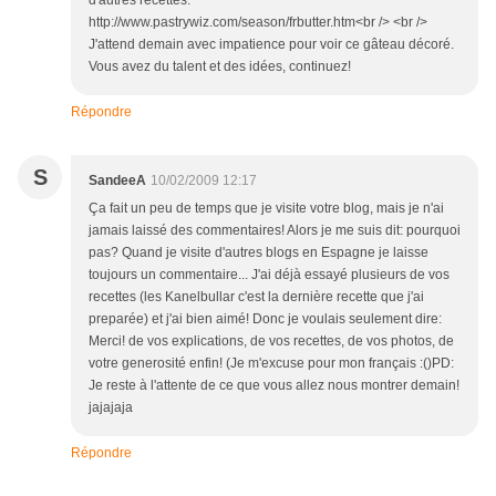
d'autres recettes:
http://www.pastrywiz.com/season/frbutter.htm<br /> <br />
J'attend demain avec impatience pour voir ce gâteau décoré.
Vous avez du talent et des idées, continuez!
Répondre
S
SandeeA
10/02/2009 12:17
Ça fait un peu de temps que je visite votre blog, mais je n'ai
jamais laissé des commentaires! Alors je me suis dit: pourquoi
pas? Quand je visite d'autres blogs en Espagne je laisse
toujours un commentaire... J'ai déjà essayé plusieurs de vos
recettes (les Kanelbullar c'est la dernière recette que j'ai
preparée) et j'ai bien aimé! Donc je voulais seulement dire:
Merci! de vos explications, de vos recettes, de vos photos, de
votre generosité enfin! (Je m'excuse pour mon français :()PD:
Je reste à l'attente de ce que vous allez nous montrer demain!
jajajaja
Répondre