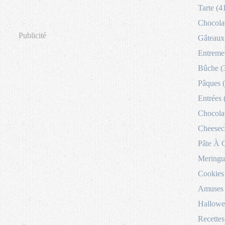
Tarte (4
Chocolat
Publicité
Gâteaux 
Entremet
Bûche (
Pâques 
Entrées 
Chocolat
Cheesec
Pâte À 
Meringu
Cookies
Amuses 
Hallowe
Recettes