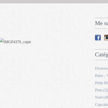
Me su
Catég
Desserts
Pains - 
Petits Bi
Plats (52
Noël (4
Cupcakes