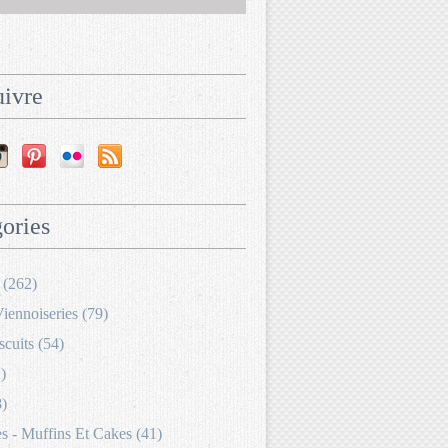
ivre
ories
 (262)
Viennoiseries (79)
scuits (54)
)
8)
 - Muffins Et Cakes (41)