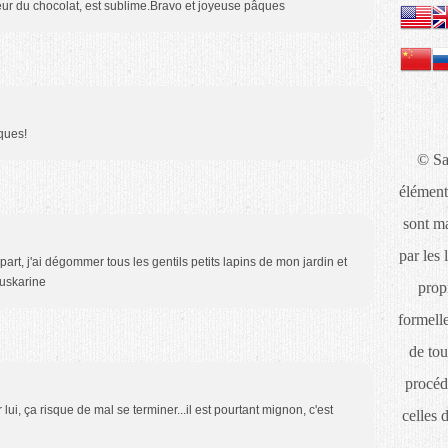
uleur du chocolat, est sublime.Bravo et joyeuse pâques
ques!
© Sa
élément
sont ma
par les 
rt, j'ai dégommer tous les gentils petits lapins de mon jardin et
ouskarine
propr
formelle
de tou
procéd
r lui, ça risque de mal se terminer...il est pourtant mignon, c'est
celles 