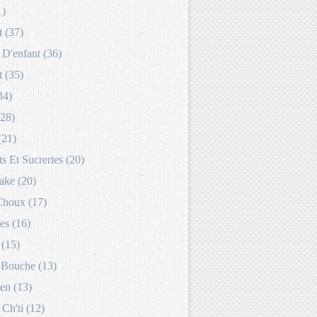
1)
 (37)
D'enfant (36)
 (35)
34)
(28)
(21)
s Et Sucreries (20)
ake (20)
Choux (17)
es (16)
 (15)
Bouche (13)
en (13)
 Ch'ti (12)