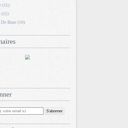
e (11)
 (11)
 De Base (10)
naires
nner