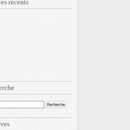
les récents
erche
ives