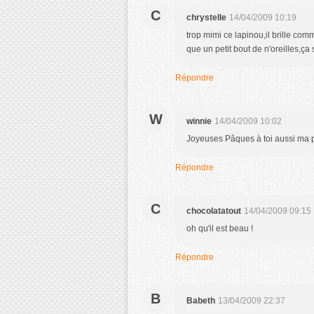
C
chrystelle
14/04/2009 10:19
trop mimi ce lapinou,il brille co
que un petit bout de n'oreilles,ç
Répondre
W
winnie
14/04/2009 10:02
Joyeuses Pâques à toi aussi ma p
Répondre
C
chocolatatout
14/04/2009 09:15
oh qu'il est beau !
Répondre
B
Babeth
13/04/2009 22:37