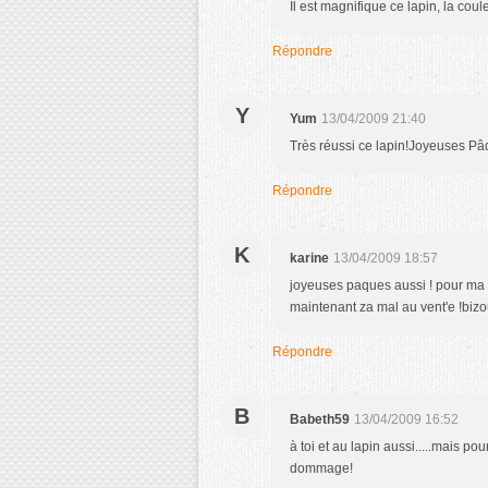
Il est magnifique ce lapin, la co
Répondre
Y
Yum
13/04/2009 21:40
Très réussi ce lapin!Joyeuses Pâ
Répondre
K
karine
13/04/2009 18:57
joyeuses paques aussi ! pour ma pa
maintenant za mal au vent'e !biz
Répondre
B
Babeth59
13/04/2009 16:52
à toi et au lapin aussi.....mais pou
dommage!