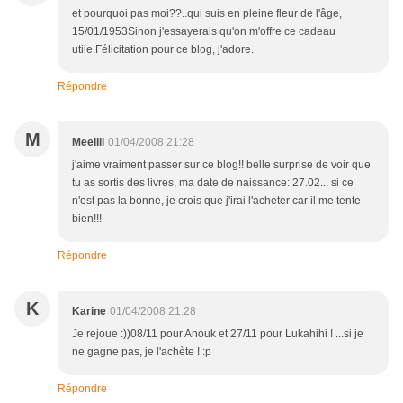
et pourquoi pas moi??..qui suis en pleine fleur de l'âge,
15/01/1953Sinon j'essayerais qu'on m'offre ce cadeau
utile.Félicitation pour ce blog, j'adore.
Répondre
M
Meelili
01/04/2008 21:28
j'aime vraiment passer sur ce blog!! belle surprise de voir que
tu as sortis des livres, ma date de naissance: 27.02... si ce
n'est pas la bonne, je crois que j'irai l'acheter car il me tente
bien!!!
Répondre
K
Karine
01/04/2008 21:28
Je rejoue :))08/11 pour Anouk et 27/11 pour Lukahihi ! ...si je
ne gagne pas, je l'achète ! :p
Répondre