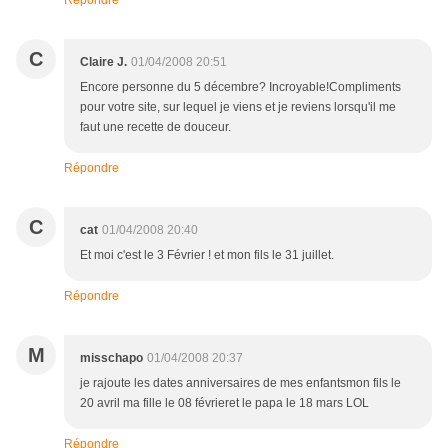
Répondre
C
Claire J.
01/04/2008 20:51
Encore personne du 5 décembre? Incroyable!Compliments
pour votre site, sur lequel je viens et je reviens lorsqu'il me
faut une recette de douceur.
Répondre
C
cat
01/04/2008 20:40
Et moi c'est le 3 Février ! et mon fils le 31 juillet.
Répondre
M
misschapo
01/04/2008 20:37
je rajoute les dates anniversaires de mes enfantsmon fils le
20 avril ma fille le 08 févrieret le papa le 18 mars LOL
Répondre