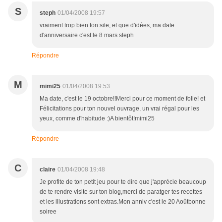
S
steph
01/04/2008 19:57
vraiment trop bien ton site, et que d'idées, ma date
d'anniversaire c'est le 8 mars steph
Répondre
M
mimi25
01/04/2008 19:53
Ma date, c'est le 19 octobre!!Merci pour ce moment de folie! et
Félicitations pour ton nouvel ouvrage, un vrai régal pour les
yeux, comme d'habitude :)A bientôt!mimi25
Répondre
C
claire
01/04/2008 19:48
Je profite de ton petit jeu pour te dire que j'apprécie beaucoup
de te rendre visite sur ton blog,merci de paratger tes recettes
et les illustrations sont extras.Mon anniv c'est le 20 Aoûtbonne
soiree