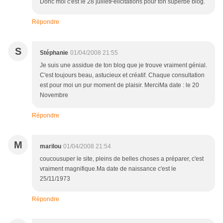
Donc moi c'est le 28 juilletFélicitations pour ton superbe blog.
Répondre
S
Stéphanie
01/04/2008 21:55
Je suis une assidue de ton blog que je trouve vraiment génial.
C'est toujours beau, astucieux et créatif. Chaque consultation
est pour moi un pur moment de plaisir. MerciMa date : le 20
Novembre
Répondre
M
marilou
01/04/2008 21:54
coucousuper le site, pleins de belles choses a préparer, c'est
vraiment magnifique.Ma date de naissance c'est le
25/11/1973
Répondre