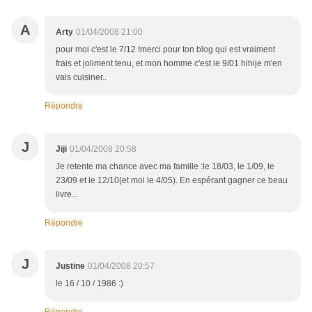
A
Arty
01/04/2008 21:00
pour moi c'est le 7/12 !merci pour ton blog qui est vraiment
frais et joliment tenu, et mon homme c'est le 9/01 hihije m'en
vais cuisiner..
Répondre
J
Jiji
01/04/2008 20:58
Je retente ma chance avec ma famille :le 18/03, le 1/09, le
23/09 et le 12/10(et moi le 4/05). En espérant gagner ce beau
livre...
Répondre
J
Justine
01/04/2008 20:57
le 16 / 10 / 1986 :)