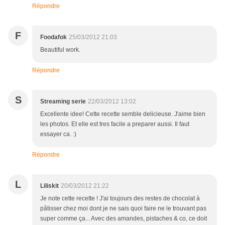
Répondre
F
Foodafok
25/03/2012 21:03
Beautiful work.
Répondre
S
Streaming serie
22/03/2012 13:02
Excellente idee! Cette recette semble delicieuse. J'aime bien
les photos. Et elle est tres facile a preparer aussi. Il faut
essayer ca. :)
Répondre
L
Liliskit
20/03/2012 21:22
Je note cette recette ! J'ai toujours des restes de chocolat à
pâtisser chez moi dont je ne sais quoi faire ne le trouvant pas
super comme ça... Avec des amandes, pistaches & co, ce doit