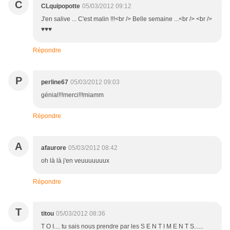
C
CLquipopotte
05/03/2012 09:12
J'en salive ... C'est malin !!!<br /> Belle semaine ...<br /> <br />
♥♥♥
Répondre
P
perline67
05/03/2012 09:03
génial!!!merci!!!miamm
Répondre
A
afaurore
05/03/2012 08:42
oh là là j'en veuuuuuuux
Répondre
T
titou
05/03/2012 08:36
T O I.... tu sais nous prendre par les S E N T I M E N T S......