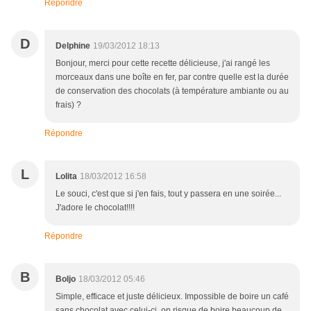
Répondre
D
Delphine
19/03/2012 18:13
Bonjour, merci pour cette recette délicieuse, j'ai rangé les
morceaux dans une boîte en fer, par contre quelle est la durée
de conservation des chocolats (à température ambiante ou au
frais) ?
Répondre
L
Lolita
18/03/2012 16:58
Le souci, c'est que si j'en fais, tout y passera en une soirée...
J'adore le chocolat!!!!
Répondre
B
Boljo
18/03/2012 05:46
Simple, efficace et juste délicieux. Impossible de boire un café
sans chocolat avec celui-ci, on risque de boire beaucoup de