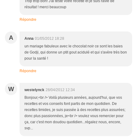
Trop trop bon! J'ai testé votre recette et je suis ravie de
résultat ! merci beaucoup
Répondre
A
Anna
01/05/2012 18:28
un mariage fabuleux avec le chocolat noir ce sont les baies
de Godji, qui donne un ptit gout acidulé et qui s'avère très bon
pour la santé !
Répondre
W
westelynck
28/04/2012 12:34
Bonjour,<br /> Voilà plusieurs années, aujourd'hui, que vos
recettes et vos conseils font partis de mon quotidien. De
recettes timides, je suis passée à des recettes plus assurées;
donc plus passionnées, je<br /> voulez vous remercier pour
ça, car c'est mon doudou quotidien...régalez nous, encore,
svp...