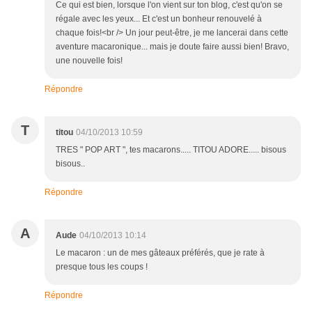
Ce qui est bien, lorsque l'on vient sur ton blog, c'est qu'on se
régale avec les yeux... Et c'est un bonheur renouvelé à
chaque fois!<br /> Un jour peut-être, je me lancerai dans cette
aventure macaronique... mais je doute faire aussi bien! Bravo,
une nouvelle fois!
Répondre
T
titou
04/10/2013 10:59
TRES " POP ART ", tes macarons..... TITOU ADORE..... bisous
bisous..
Répondre
A
Aude
04/10/2013 10:14
Le macaron : un de mes gâteaux préférés, que je rate à
presque tous les coups !
Répondre