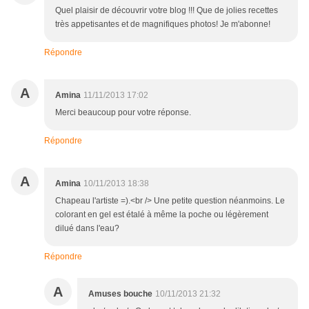
Quel plaisir de découvrir votre blog !!! Que de jolies recettes
très appetisantes et de magnifiques photos! Je m'abonne!
Répondre
A
Amina
11/11/2013 17:02
Merci beaucoup pour votre réponse.
Répondre
A
Amina
10/11/2013 18:38
Chapeau l'artiste =).<br /> Une petite question néanmoins. Le
colorant en gel est étalé à même la poche ou légèrement
dilué dans l'eau?
Répondre
A
Amuses bouche
10/11/2013 21:32