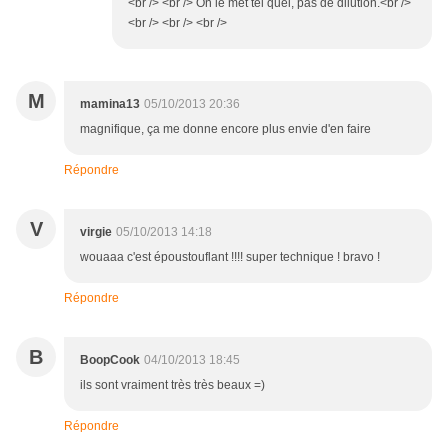
<br /> <br /> On le met tel quel, pas de dilution.<br />
<br /> <br /> <br />
M
mamina13
05/10/2013 20:36
magnifique, ça me donne encore plus envie d'en faire
Répondre
V
virgie
05/10/2013 14:18
wouaaa c'est époustouflant !!!! super technique ! bravo !
Répondre
B
BoopCook
04/10/2013 18:45
ils sont vraiment très très beaux =)
Répondre