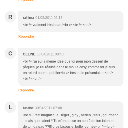
Répondre
R
rahima
01/05/2011 01:13
<br /> vraiment très beau !<br /> <br /> <br />
Répondre
C
CELINE
30/04/2011 08:43
<br /> j'ai eu la même idée que toi pour mon dessert de
pâques, je l'ai réalisé dans le moule cosy, comme toi je suis
en retard pour le publier<br /> très belle présentation<br />
<br /> <br />
Répondre
L
lustine
30/04/2011 07:08
<br /> C'est magnifique , léger , girly , aérien , frais , gourmand
...mais quel talent !! Tu m'en passe un peu ? de ton talent et
de ton gateau ??!!! gros bisous et belle journée<br /> <br />