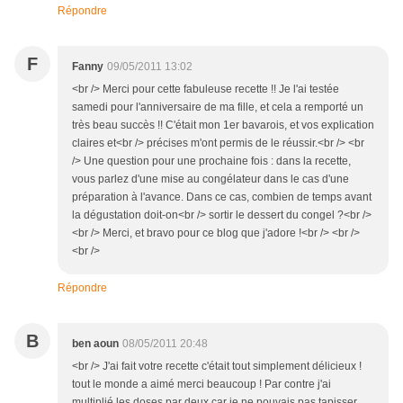
Répondre
F
Fanny
09/05/2011 13:02
<br /> Merci pour cette fabuleuse recette !! Je l'ai testée
samedi pour l'anniversaire de ma fille, et cela a remporté un
très beau succès !! C'était mon 1er bavarois, et vos explication
claires et<br /> précises m'ont permis de le réussir.<br /> <br
/> Une question pour une prochaine fois : dans la recette,
vous parlez d'une mise au congélateur dans le cas d'une
préparation à l'avance. Dans ce cas, combien de temps avant
la dégustation doit-on<br /> sortir le dessert du congel ?<br />
<br /> Merci, et bravo pour ce blog que j'adore !<br /> <br />
<br />
Répondre
B
ben aoun
08/05/2011 20:48
<br /> J'ai fait votre recette c'était tout simplement délicieux !
tout le monde a aimé merci beaucoup ! Par contre j'ai
multiplié les doses par deux car je ne pouvais pas tapisser