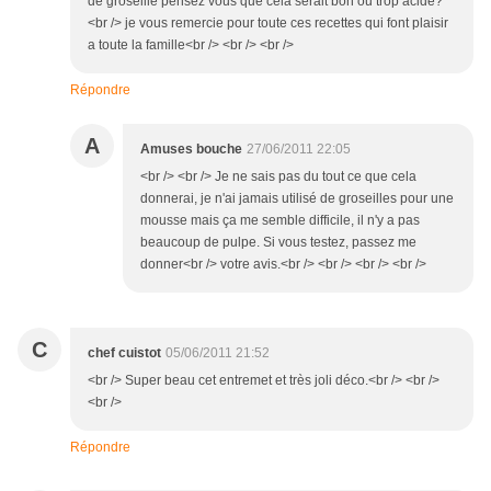
de groseille pensez vous que cela serait bon ou trop acide?
<br /> je vous remercie pour toute ces recettes qui font plaisir
a toute la famille<br /> <br /> <br />
Répondre
A
Amuses bouche
27/06/2011 22:05
<br /> <br /> Je ne sais pas du tout ce que cela
donnerai, je n'ai jamais utilisé de groseilles pour une
mousse mais ça me semble difficile, il n'y a pas
beaucoup de pulpe. Si vous testez, passez me
donner<br /> votre avis.<br /> <br /> <br /> <br />
C
chef cuistot
05/06/2011 21:52
<br /> Super beau cet entremet et très joli déco.<br /> <br />
<br />
Répondre