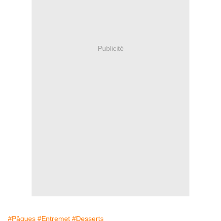
Publicité
#Pâques
#Entremet
#Desserts