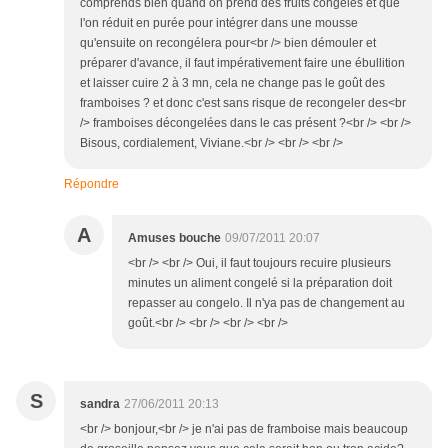
comprends bien quand on prend des fruits congelés et que
l'on réduit en purée pour intégrer dans une mousse
qu'ensuite on recongélera pour<br /> bien démouler et
préparer d'avance, il faut impérativement faire une ébullition
et laisser cuire 2 à 3 mn, cela ne change pas le goût des
framboises ? et donc c'est sans risque de recongeler des<br
/> framboises décongelées dans le cas présent ?<br /> <br />
Bisous, cordialement, Viviane.<br /> <br /> <br />
Répondre
A
Amuses bouche
09/07/2011 20:07
<br /> <br /> Oui, il faut toujours recuire plusieurs
minutes un aliment congelé si la préparation doit
repasser au congelo. Il n'ya pas de changement au
goût.<br /> <br /> <br /> <br />
S
sandra
27/06/2011 20:13
<br /> bonjour,<br /> je n'ai pas de framboise mais beaucoup