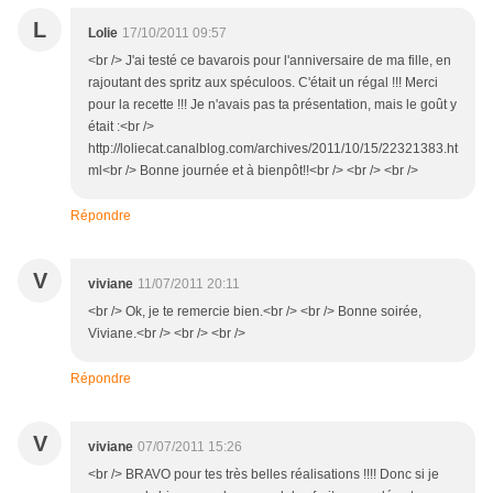
L
Lolie
17/10/2011 09:57
<br /> J'ai testé ce bavarois pour l'anniversaire de ma fille, en
rajoutant des spritz aux spéculoos. C'était un régal !!! Merci
pour la recette !!! Je n'avais pas ta présentation, mais le goût y
était :<br />
http://loliecat.canalblog.com/archives/2011/10/15/22321383.ht
ml<br /> Bonne journée et à bienpôt!!<br /> <br /> <br />
Répondre
V
viviane
11/07/2011 20:11
<br /> Ok, je te remercie bien.<br /> <br /> Bonne soirée,
Viviane.<br /> <br /> <br />
Répondre
V
viviane
07/07/2011 15:26
<br /> BRAVO pour tes très belles réalisations !!!! Donc si je