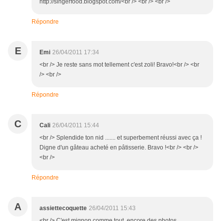
http://singerfood.blogspot.com/<br /> <br /> <br />
Répondre
E
Emi
26/04/2011 17:34
<br /> Je reste sans mot tellement c'est zoli! Bravo!<br /> <br
/> <br />
Répondre
C
Cali
26/04/2011 15:44
<br /> Splendide ton nid ....... et superbement réussi avec ça !
Digne d'un gâteau acheté en pâtisserie. Bravo !<br /> <br />
<br />
Répondre
A
assiettecoquette
26/04/2011 15:43
<br /> C'est mignon comme tout, encore des photos