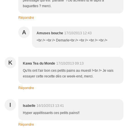
pétrissage qui est "parfaite" ! Où achètes tu le tapis à
baguettes ? merci.
Répondre
A
Amuses bouche
17/10/2013 12:43
<br /> <br /> Demarle<br /> <br /> <br /> <br />
K
Kawa Tea du Monde
17/10/2013 09:13
Qu'ils ont l'air bon ces petits pains au muesli !<br /> Je vais
essayer cette recette dès ce week-end, merci.
Répondre
I
Isabelle
16/10/2013 13:41
Hyper appétissants ces petits pains!!
Répondre