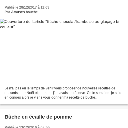
Publié le 28/12/2017 à 11:03
Par
Amuses bouche
Je n'ai pas eu le temps de venir vous proposer de nouvelles recettes de
desserts pour Noël et pourtant, j'en avais en réserve. Cette semaine, je suis
en congés alors je viens vous donner ma recette de bûche
chocolat/framboise réalisé 2 fois avec toujours...
Bûche en écaille de pomme
Publié le 13/12/2016 à 08:55