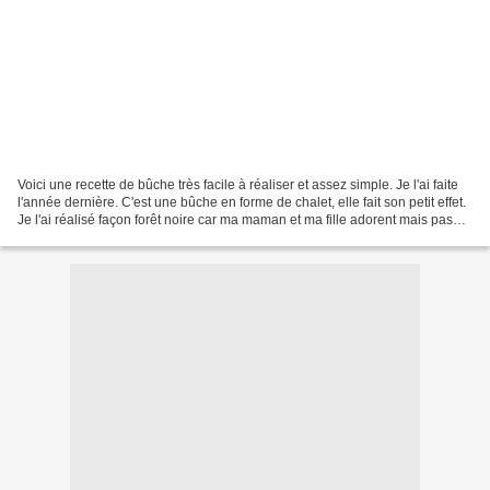
Voici une recette de bûche très facile à réaliser et assez simple. Je l'ai faite
l'année dernière. C'est une bûche en forme de chalet, elle fait son petit effet.
Je l'ai réalisé façon forêt noire car ma maman et ma fille adorent mais pas
qu'eux. C'est...