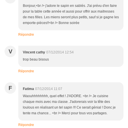
Bonjour,<br /> j'adore le sapin en sablés. J'ai prévu d'en faire
pour la table cette année et aussi pour offrir aux maitresses
de mes filles. Les miens seront plus petits, sauf si je gagne les
emporte-pièces!!<br /> Bonne soirée
Répondre
V
Vincent cathy
07/12/2014 12:54
trop beau bisous
Répondre
F
Fatima
07/12/2014 11:07
Waouhhhhhhhh, quel effet ! J'ADORE. <br /> Je cuisine
chaque mois avec ma classe. J'adorerais voir la tête des
loulous en réalisant un tel sapin !!! Ce serait génial ! Donc je
tente ma chance... <br /> Merci pour tous vos partages.
Répondre