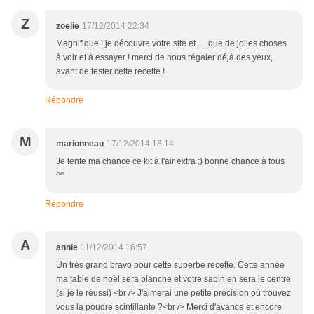
Z
zoelie
17/12/2014 22:34
Magnifique ! je découvre votre site et .... que de jolies choses
à voir et à essayer ! merci de nous régaler déjà des yeux,
avant de tester cette recette !
Répondre
M
marionneau
17/12/2014 18:14
Je tente ma chance ce kit à l'air extra ;) bonne chance à tous
^^
Répondre
A
annie
11/12/2014 16:57
Un très grand bravo pour cette superbe recette. Cette année
ma table de noël sera blanche et votre sapin en sera le centre
(si je le réussi) <br /> J'aimerai une petite précision où trouvez
vous la poudre scintillante ?<br /> Merci d'avance et encore