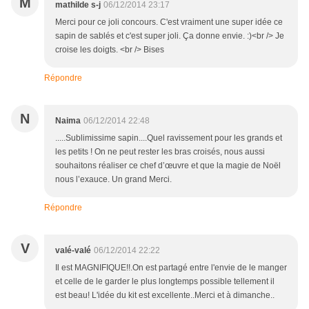
M
mathilde s-j
06/12/2014 23:17
Merci pour ce joli concours. C'est vraiment une super idée ce
sapin de sablés et c'est super joli. Ça donne envie. :)<br /> Je
croise les doigts. <br /> Bises
Répondre
N
Naima
06/12/2014 22:48
.....Sublimissime sapin....Quel ravissement pour les grands et
les petits ! On ne peut rester les bras croisés, nous aussi
souhaitons réaliser ce chef d’œuvre et que la magie de Noël
nous l’exauce. Un grand Merci.
Répondre
V
valé-valé
06/12/2014 22:22
Il est MAGNIFIQUE!!.On est partagé entre l'envie de le manger
et celle de le garder le plus longtemps possible tellement il
est beau! L'idée du kit est excellente..Merci et à dimanche..