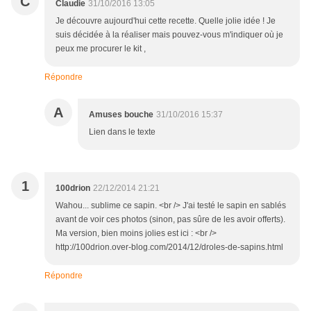
C
Claudie
31/10/2016 13:05
Je découvre aujourd'hui cette recette. Quelle jolie idée ! Je
suis décidée à la réaliser mais pouvez-vous m'indiquer où je
peux me procurer le kit ,
Répondre
A
Amuses bouche
31/10/2016 15:37
Lien dans le texte
1
100drion
22/12/2014 21:21
Wahou... sublime ce sapin. <br /> J'ai testé le sapin en sablés
avant de voir ces photos (sinon, pas sûre de les avoir offerts).
Ma version, bien moins jolies est ici : <br />
http://100drion.over-blog.com/2014/12/droles-de-sapins.html
Répondre