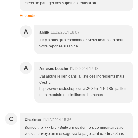
merci de partager vos superbes réalisation .
Répondre
A
annie
11/12/2014 18:07
Il n'y a plus qu'a commander Merci beaucoup pour
votre réponse si rapide
A
Amuses bouche
11/12/2014 17:43
J'ai ajouté le lien dans la liste des ingrédients mais
c'est ici
http://www.cuistoshop.com/s/26895_146685_paillett
es-alimentaires-scintillantes-blanches
C
Charlotte
11/12/2014 15:36
Bonjour,<br /> <br /> Suite à mes derniers commentaires, je
vous ai envoyé un message via la page contact.<br /> Sans