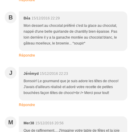
Répondre
B
Béa
15/12/2016 22:29
Mon dessert au chocolat préféré c'est la glace au chocolat,
nappé d'une belle guirlande de chantilly bien épaisse. Pas
loin derrière il y a la ganache montée au chocolat blanc, le
gâteau moelleux, le brownie... *soupir*
Répondre
J
Jérémyd
15/12/2016 22:23
Bonsoir! Le gourmand que je suis adore les têtes de choco!
J'avais d'ailleurs réalisé et adoré votre recette de petites
bouchées façon têtes de choco!<br /> Merci pour tout!
Répondre
M
Mer38
15/12/2016 20:56
Que de raffinement.... J'imagine votre table de fêtes et la joie