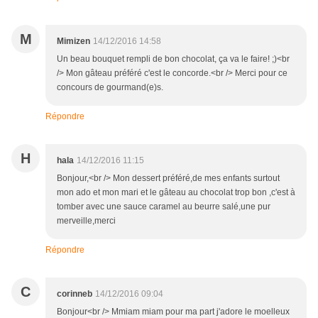
M
Mimizen
14/12/2016 14:58
Un beau bouquet rempli de bon chocolat, ça va le faire! ;)<br
/> Mon gâteau préféré c'est le concorde.<br /> Merci pour ce
concours de gourmand(e)s.
Répondre
H
hala
14/12/2016 11:15
Bonjour,<br /> Mon dessert préféré,de mes enfants surtout
mon ado et mon mari et le gâteau au chocolat trop bon ,c'est à
tomber avec une sauce caramel au beurre salé,une pur
merveille,merci
Répondre
C
corinneb
14/12/2016 09:04
Bonjour<br /> Mmiam miam pour ma part j'adore le moelleux