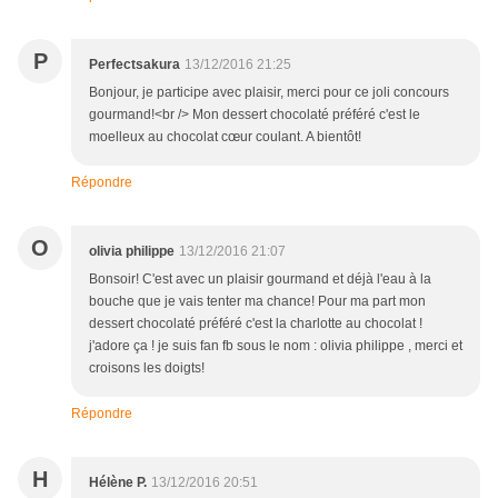
P
Perfectsakura
13/12/2016 21:25
Bonjour, je participe avec plaisir, merci pour ce joli concours
gourmand!<br /> Mon dessert chocolaté préféré c'est le
moelleux au chocolat cœur coulant. A bientôt!
Répondre
O
olivia philippe
13/12/2016 21:07
Bonsoir! C'est avec un plaisir gourmand et déjà l'eau à la
bouche que je vais tenter ma chance! Pour ma part mon
dessert chocolaté préféré c'est la charlotte au chocolat !
j'adore ça ! je suis fan fb sous le nom : olivia philippe , merci et
croisons les doigts!
Répondre
H
Hélène P.
13/12/2016 20:51