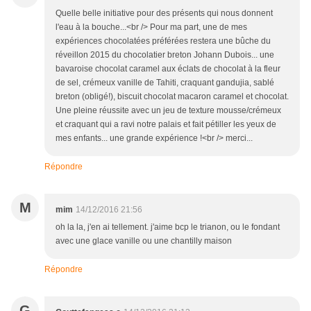
Quelle belle initiative pour des présents qui nous donnent
l'eau à la bouche...<br /> Pour ma part, une de mes
expériences chocolatées préférées restera une bûche du
réveillon 2015 du chocolatier breton Johann Dubois... une
bavaroise chocolat caramel aux éclats de chocolat à la fleur
de sel, crémeux vanille de Tahiti, craquant gandujia, sablé
breton (obligé!), biscuit chocolat macaron caramel et chocolat.
Une pleine réussite avec un jeu de texture mousse/crémeux
et craquant qui a ravi notre palais et fait pétiller les yeux de
mes enfants... une grande expérience !<br /> merci...
Répondre
M
mim
14/12/2016 21:56
oh la la, j'en ai tellement. j'aime bcp le trianon, ou le fondant
avec une glace vanille ou une chantilly maison
Répondre
G