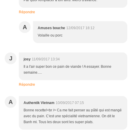
Par quoi remplacer à ton avis. Merci d'avance.
Répondre
A
Amuses bouche
12/09/2017 18:12
Volaille ou porc
J
josy
11/09/2017 13:34
Il a l'air super bon ce pain de viande ! A essayer. Bonne
semaine.....
Répondre
A
Authentik Vietnam
10/09/2017 07:15
Bonne recette!<br /> Ca me fait penser au pâté qui est mangé
avec du pain. C'est une spécialité vietnamienne. On dit le
Banh mi. Tous les deux sont les super plats.