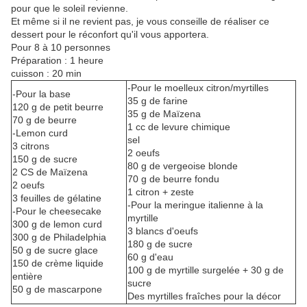
pour que le soleil revienne.
Et même si il ne revient pas, je vous conseille de réaliser ce
dessert pour le réconfort qu'il vous apportera.
Pour 8 à 10 personnes
Préparation : 1 heure
cuisson : 20 min
-Pour le moelleux citron/myrtilles
-Pour la base
35 g de farine
120 g de petit beurre
35 g de Maïzena
70 g de beurre
1 cc de levure chimique
-Lemon curd
sel
3 citrons
2 oeufs
150 g de sucre
80 g de vergeoise blonde
2 CS de Maïzena
70 g de beurre fondu
2 oeufs
1 citron + zeste
3 feuilles de gélatine
-Pour la meringue italienne à la
-Pour le cheesecake
myrtille
300 g de lemon curd
3 blancs d'oeufs
300 g de Philadelphia
180 g de sucre
50 g de sucre glace
60 g d'eau
150 de crème liquide
100 g de myrtille surgelée + 30 g de
entière
sucre
50 g de mascarpone
Des myrtilles fraîches pour la décor