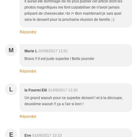
Il aurait été dommage de ne plus publier cet article dont les
photos magnifiques me font culpabiliser de n'avoir jamais
préparé de cheesecake.<br /> Bon maintenant je sais quel
sera le dessert pour la prochaine réunion de famille ;-)
Répondre
M
Marie L
02/09/2017 12:01
Bravo !! Il est juste superbe ! Belle journée
Répondre
L
la Fourmi Elé
01/09/2017 13:30
Un grand waouh pour ce superbe dessert ! et à la découpe,
deuxième waouh !! ça a l'air si bon !
Répondre
E
Eve
01/09/2017 10:10