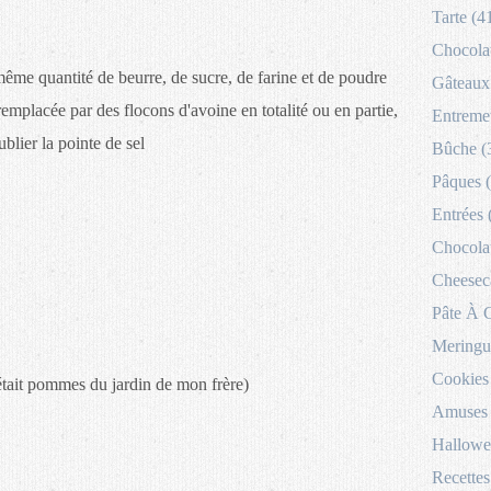
Tarte (4
Chocolat
a même quantité de beurre, de sucre, de farine et de poudre
Gâteaux 
emplacée par des flocons d'avoine en totalité ou en partie,
Entremet
blier la pointe de sel
Bûche (
Pâques 
Entrées 
Chocolat
Cheesec
Pâte À 
Meringu
Cookies
tait pommes du jardin de mon frère)
Amuses 
Hallowe
Recettes