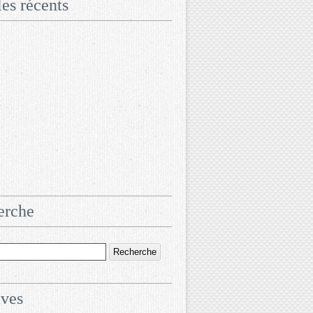
les récents
erche
ives