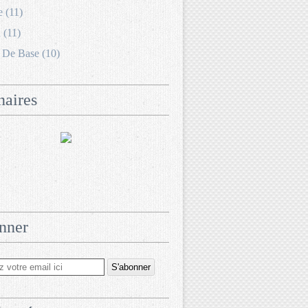
e (11)
 (11)
 De Base (10)
naires
nner