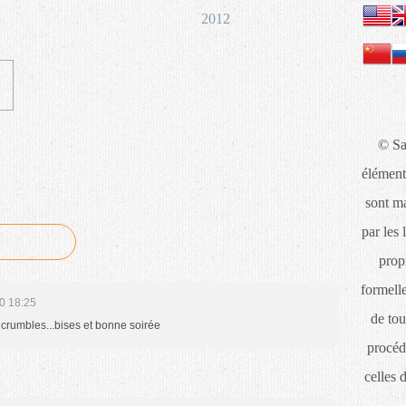
2012
© Sa
élément
sont ma
par les 
propr
formelle
0 18:25
de tou
s crumbles...bises et bonne soirée
procéd
celles 