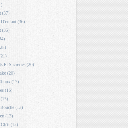
1)
 (37)
D'enfant (36)
 (35)
34)
(28)
(21)
s Et Sucreries (20)
ake (20)
Choux (17)
es (16)
 (15)
Bouche (13)
en (13)
 Ch'ti (12)