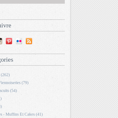
ivre
ories
 (262)
Viennoiseries (79)
scuits (54)
)
8)
 - Muffins Et Cakes (41)