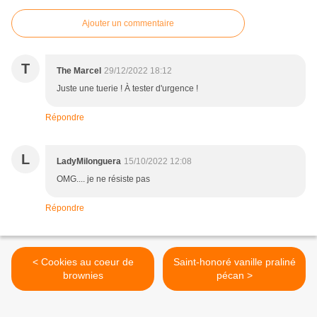
Ajouter un commentaire
T
The Marcel
29/12/2022 18:12
Juste une tuerie ! À tester d'urgence !
Répondre
L
LadyMilonguera
15/10/2022 12:08
OMG.... je ne résiste pas
Répondre
< Cookies au coeur de
Saint-honoré vanille praliné
brownies
pécan >