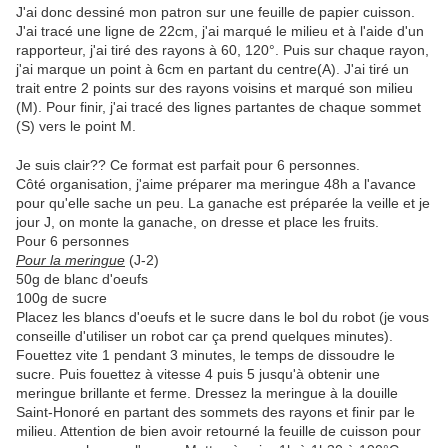
J'ai donc dessiné mon patron sur une feuille de papier cuisson.
J'ai tracé une ligne de 22cm, j'ai marqué le milieu et à l'aide d'un
rapporteur, j'ai tiré des rayons à 60, 120°. Puis sur chaque rayon,
j'ai marque un point à 6cm en partant du centre(A). J'ai tiré un
trait entre 2 points sur des rayons voisins et marqué son milieu
(M). Pour finir, j'ai tracé des lignes partantes de chaque sommet
(S) vers le point M.
Je suis clair?? Ce format est parfait pour 6 personnes.
Côté organisation, j'aime préparer ma meringue 48h a l'avance
pour qu'elle sache un peu. La ganache est préparée la veille et je
jour J, on monte la ganache, on dresse et place les fruits.
Pour 6 personnes
Pour la meringue
(J-2)
50g de blanc d'oeufs
100g de sucre
Placez les blancs d'oeufs et le sucre dans le bol du robot (je vous
conseille d'utiliser un robot car ça prend quelques minutes).
Fouettez vite 1 pendant 3 minutes, le temps de dissoudre le
sucre. Puis fouettez à vitesse 4 puis 5 jusqu'à obtenir une
meringue brillante et ferme. Dressez la meringue à la douille
Saint-Honoré en partant des sommets des rayons et finir par le
milieu. Attention de bien avoir retourné la feuille de cuisson pour