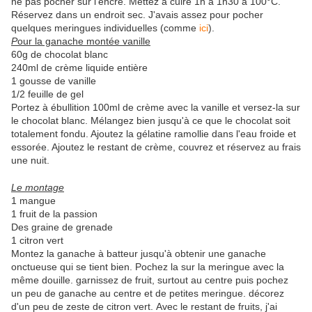
ne pas pocher sur l'encre. Mettez à cuire 1h à 1h30 à 100°C.
Réservez dans un endroit sec. J'avais assez pour pocher
quelques meringues individuelles (comme
ici
).
P
our la ganache montée vanille
60g de chocolat blanc
240ml de crème liquide entière
1 gousse de vanille
1/2 feuille de gel
Portez à ébullition 100ml de crème avec la vanille et versez-la sur
le chocolat blanc. Mélangez bien jusqu'à ce que le chocolat soit
totalement fondu. Ajoutez la gélatine ramollie dans l'eau froide et
essorée. Ajoutez le restant de crème, couvrez et réservez au frais
une nuit.
Le montage
1 mangue
1 fruit de la passion
Des graine de grenade
1 citron vert
Montez la ganache à batteur jusqu'à obtenir une ganache
onctueuse qui se tient bien. Pochez la sur la meringue avec la
même douille. garnissez de fruit, surtout au centre puis pochez
un peu de ganache au centre et de petites meringue. décorez
d'un peu de zeste de citron vert. Avec le restant de fruits, j'ai