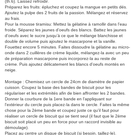
(th.6). Laissez refroidir.
Préparez les fruits: épluchez et coupez la mangue en petits dés.
Ajoutez la pulpe des 2 fruits de la passion. Mélangez et réservez
au frais.
Pour la mousse tiramisu: Mettez la gélatine à ramollir dans l'eau
froide. Séparez les jaunes d’oeufs des blancs. Battez les jaunes
d’oeufs avec le sucre jusqu’à ce que le mélange blanchisse et
double de volume puis ajoutez le mascarpone et la vanille.
Fouettez encore 5 minutes. Faites dissoudre la gélatine au micro-
onde dans 2 cuillères de crème liquide, mélangez-la avec un peu
de préparation mascarpone puis incorporez-la au reste de
crème. Puis ajoutez délicatement les blancs d'oeufs montés en
neige.
Montage : Chemisez un cercle de 24cm de diamètre de papier
cuisson. Coupez la base des bandes de biscuit pour les
régulariser et les extrémités afin de bien affronter les 2 bandes.
Donner la courbure de la 1ere bande en l'appliquant sur
l'extérieur du cercle puis placez-la dans le cercle. Faites la même
chose pour la 2ème bande et coupez juste ce qu'il faut pour
réaliser un cercle de biscuit qui se tient seul (il faut que le 2ème
biscuit soit placé un peu en force pour un raccord invisible au
démoulage).
Placez au centre un disque de biscuit (si besoin, taillez-le).