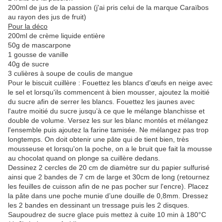
200ml de jus de la passion (j'ai pris celui de la marque Caraïbos
au rayon des jus de fruit)
Pour la déco
200ml de crème liquide entière
50g de mascarpone
1 gousse de vanille
40g de sucre
3 culières à soupe de coulis de mangue
Pour le biscuit cuillère : Fouettez les blancs d'œufs en neige avec
le sel et lorsqu'ils commencent à bien mousser, ajoutez la moitié
du sucre afin de serrer les blancs. Fouettez les jaunes avec
l'autre moitié du sucre jusqu’à ce que le mélange blanchisse et
double de volume. Versez les sur les blanc montés et mélangez
l'ensemble puis ajoutez la farine tamisée. Ne mélangez pas trop
longtemps. On doit obtenir une pâte qui de tient bien, très
mousseuse et lorsqu'on la poche, on a le bruit que fait la mousse
au chocolat quand on plonge sa cuillère dedans.
Dessinez 2 cercles de 20 cm de diamètre sur du papier sulfurisé
ainsi que 2 bandes de 7 cm de large et 30cm de long (retournez
les feuilles de cuisson afin de ne pas pocher sur l'encre). Placez
la pâte dans une poche munie d’une douille de 0,8mm. Dressez
les 2 bandes en dessinant un tressage puis les 2 disques.
Saupoudrez de sucre glace puis mettez à cuite 10 min à 180°C