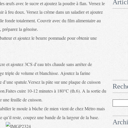
Artic
ez les œufs avec le sucre et ajoutez la poudre à flan. Versez le
ssir à feu doux. Versez la crème dans un saladier et ajoutez
lle fonde totalement. Couvrir avec du film alimentaire au
t, préparez la génoise.
 batteur et ajoutez le beurre pommade pour obtenir une
cre et ajoutez 3CS d’eau très chaude sans arrêter de
ge triple de volume et blanchisse. Ajoutez la farine
e d’une spatule.
Versez la pâte sur une plaque de cuisson
Rech
son.
Faites cuire 10-12 minutes à 180°C (th.6). A la sortie du
r une feuille de cuisson.
biller le moule à bûche (le mien vient de chez Métro mais
te qu’il reste, coupez une bande de la largeur de la base.
Arch