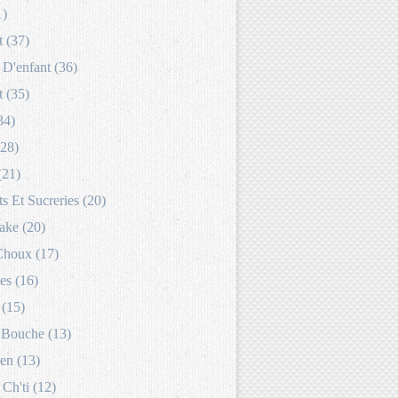
1)
 (37)
D'enfant (36)
 (35)
34)
(28)
(21)
s Et Sucreries (20)
ake (20)
Choux (17)
es (16)
 (15)
Bouche (13)
en (13)
 Ch'ti (12)