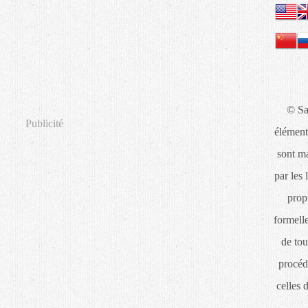
© Sa
Publicité
élément
sont ma
par les 
propr
formelle
de tou
procéd
celles 