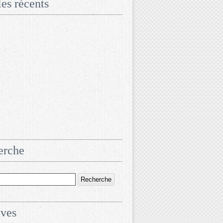
les récents
erche
ives