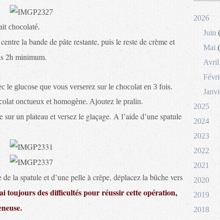
2026
it chocolaté.
Juin
(
centre la bande de pâte restante, puis le reste de crème et
Mai
(
rais 2h minimum.
Avril
Févri
vec le glucose que vous verserez sur le chocolat en 3 fois.
Janvi
olat onctueux et homogène. Ajoutez le pralin.
2025
 sur un plateau et versez le glaçage. A l’aide d’une spatule
2024
2023
2022
2021
 de la spatule et d’une pelle à crêpe, déplacez la bûche vers
2020
ai toujours des difficultés pour réussir cette opération,
2019
eneuse.
2018