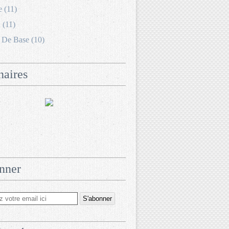
e (11)
 (11)
 De Base (10)
naires
nner