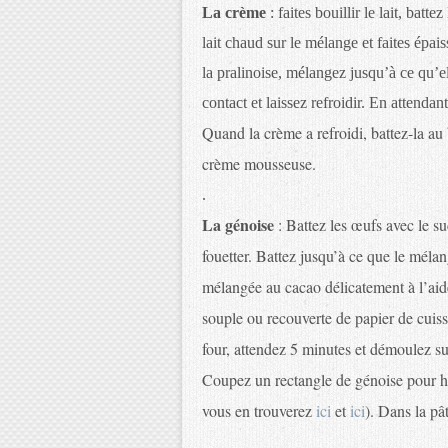
La crème
: faites bouillir le lait, batt
lait chaud sur le mélange et faites épai
la pralinoise, mélangez jusqu’à ce qu’e
contact et laissez refroidir. En attendan
Quand la crème a refroidi, battez-la au
crème mousseuse.
.
La génoise
: Battez les œufs avec le su
fouetter. Battez jusqu’à ce que le mélan
mélangée au cacao délicatement à l’aid
souple ou recouverte de papier de cuis
four, attendez 5 minutes et démoulez su
Coupez un rectangle de génoise pour ha
vous en trouverez
ici
et
ici
). Dans la pâ