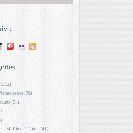
ivre
ories
 (262)
Viennoiseries (79)
scuits (54)
)
8)
 - Muffins Et Cakes (41)