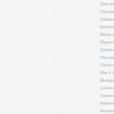
Tarte (4
Chocolat
Gâteaux 
Entremet
Bûche (
Pâques 
Entrées 
Chocolat
Cheesec
Pâte À 
Meringu
Cookies
Amuses 
Hallowe
Recettes