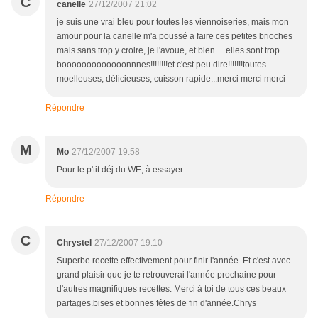
C
canelle
27/12/2007 21:02
je suis une vrai bleu pour toutes les viennoiseries, mais mon
amour pour la canelle m'a poussé a faire ces petites brioches
mais sans trop y croire, je l'avoue, et bien.... elles sont trop
booooooooooooonnnes!!!!!!!!et c'est peu dire!!!!!!!toutes
moelleuses, délicieuses, cuisson rapide...merci merci merci
Répondre
M
Mo
27/12/2007 19:58
Pour le p'tit déj du WE, à essayer....
Répondre
C
Chrystel
27/12/2007 19:10
Superbe recette effectivement pour finir l'année. Et c'est avec
grand plaisir que je te retrouverai l'année prochaine pour
d'autres magnifiques recettes. Merci à toi de tous ces beaux
partages.bises et bonnes fêtes de fin d'année.Chrys