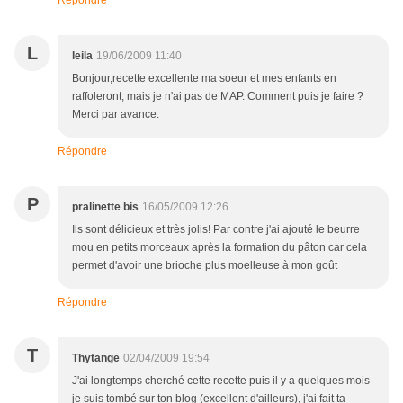
Répondre
L
leila
19/06/2009 11:40
Bonjour,recette excellente ma soeur et mes enfants en
raffoleront, mais je n'ai pas de MAP. Comment puis je faire ?
Merci par avance.
Répondre
P
pralinette bis
16/05/2009 12:26
Ils sont délicieux et très jolis! Par contre j'ai ajouté le beurre
mou en petits morceaux après la formation du pâton car cela
permet d'avoir une brioche plus moelleuse à mon goût
Répondre
T
Thytange
02/04/2009 19:54
J'ai longtemps cherché cette recette puis il y a quelques mois
je suis tombé sur ton blog (excellent d'ailleurs), j'ai fait ta