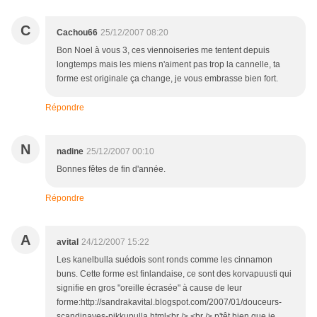
C
Cachou66
25/12/2007 08:20
Bon Noel à vous 3, ces viennoiseries me tentent depuis
longtemps mais les miens n'aiment pas trop la cannelle, ta
forme est originale ça change, je vous embrasse bien fort.
Répondre
N
nadine
25/12/2007 00:10
Bonnes fêtes de fin d'année.
Répondre
A
avital
24/12/2007 15:22
Les kanelbulla suédois sont ronds comme les cinnamon
buns. Cette forme est finlandaise, ce sont des korvapuusti qui
signifie en gros "oreille écrasée" à cause de leur
forme:http://sandrakavital.blogspot.com/2007/01/douceurs-
scandinaves-pikkupulla.html<br /> <br /> p'têt bien que je