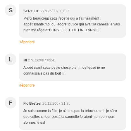
S
SERETTE
27/12/2007 10:00
Merci beaucoup cette recette qui à l'air vraiment
appétissante.moi qui adore tout ce qui avait la canelle je vais
bien me régaler.BONNE FETE DE FIN D ANNEE
Répondre
L
lili
27/12/2007 09:41
Appétissant cette petite chose bien moelleuse je ne
connaissais pas du tout !!!
Répondre
F
Flo Bretzel
26/12/2007 21:35
Je suis comme ta fille, je n'aime pas la brioche mais je sûre
que celles-ci fourrées à la cannelle feraient mon bonheur.
Bonnes fêtes!