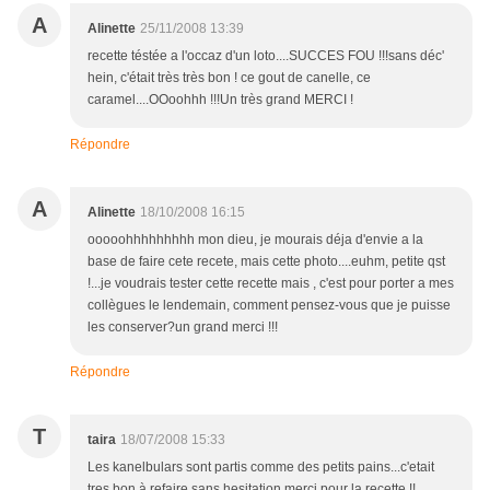
A
Alinette
25/11/2008 13:39
recette téstée a l'occaz d'un loto....SUCCES FOU !!!sans déc'
hein, c'était très très bon ! ce gout de canelle, ce
caramel....OOoohhh !!!Un très grand MERCI !
Répondre
A
Alinette
18/10/2008 16:15
ooooohhhhhhhhh mon dieu, je mourais déja d'envie a la
base de faire cete recete, mais cette photo....euhm, petite qst
!...je voudrais tester cette recette mais , c'est pour porter a mes
collègues le lendemain, comment pensez-vous que je puisse
les conserver?un grand merci !!!
Répondre
T
taira
18/07/2008 15:33
Les kanelbulars sont partis comme des petits pains...c'etait
tres bon à refaire sans hesitation merci pour la recette !!