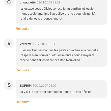
C
chouquette
02/01/2008 21:59
j'ai essayé cette délicieuse recette aujourd'hui et tout le
monde a été unanime ! un délice et une odeur divine!!! A
refaire de toute urgence ! merci!
Répondre
V
verorev
30/12/2007 16:11
Elles ont l'air très bonnes tes petites brioches à la cannelle.
J'espère bien trouver quelques minutes pour essayer ta
recette pendant les vacances.Bon Nouvel An.
Répondre
S
SOPH54
30/12/2007 16:00
ca y est,je les ai fait hier pour le gouter,un vrai délice!
Répondre