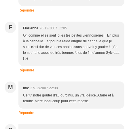
Répondre
F
Florianna
28/12/2007 12:05
Oh comme elles sont jolies tes petites viennoiseries !! En plus
à la cannelle... et pour la raide dingue de cannelle que je
suis, c'est dur de voir ces photos sans pouvoir y gouter ! ;-)Je
te souhaite aussi de très bonnes fêtes de fin d'année Sylvieaa
! ;-)
Répondre
M
mic
27/12/2007 22:08
Ce fut notre gouter d'aujourd'hui. un vrai délice. A faire et à
refaire. Merci beaucoup pour cette recette.
Répondre