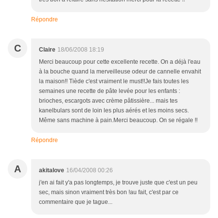
Répondre
C
Claire
18/06/2008 18:19
Merci beaucoup pour cette excellente recette. On a déjà l'eau
à la bouche quand la merveilleuse odeur de cannelle envahit
la maison!! Tiède c'est vraiment le must!!Je fais toutes les
semaines une recette de pâte levée pour les enfants :
brioches, escargots avec crème pâtissière... mais tes
kanelbulars sont de loin les plus aérés et les moins secs.
Même sans machine à pain.Merci beaucoup. On se régale !!
Répondre
A
akitalove
16/04/2008 00:26
j'en ai fait y'a pas longtemps, je trouve juste que c'est un peu
sec, mais sinon vraiment très bon !au fait, c'est par ce
commentaire que je tague...