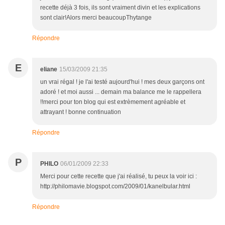
recette déjà 3 fois, ils sont vraiment divin et les explications
sont clair!Alors merci beaucoupThytange
Répondre
E
eliane
15/03/2009 21:35
un vrai régal ! je l'ai testé aujourd'hui ! mes deux garçons ont
adoré ! et moi aussi ... demain ma balance me le rappellera
!!merci pour ton blog qui est extrèmement agréable et
attrayant ! bonne continuation
Répondre
P
PHILO
06/01/2009 22:33
Merci pour cette recette que j'ai réalisé, tu peux la voir ici :
http://philomavie.blogspot.com/2009/01/kanelbular.html
Répondre