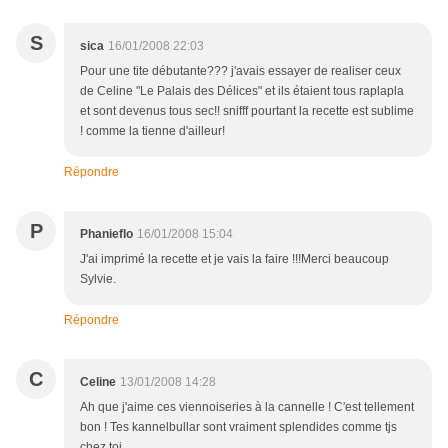
S
sica
16/01/2008 22:03
Pour une tite débutante??? j'avais essayer de realiser ceux
de Celine "Le Palais des Délices" et ils étaient tous raplapla
et sont devenus tous sec!! snifff pourtant la recette est sublime
! comme la tienne d'ailleur!
Répondre
P
Phanieflo
16/01/2008 15:04
J'ai imprimé la recette et je vais la faire !!!Merci beaucoup
Sylvie.
Répondre
C
Celine
13/01/2008 14:28
Ah que j'aime ces viennoiseries à la cannelle ! C'est tellement
bon ! Tes kannelbullar sont vraiment splendides comme tjs
chez toi ...