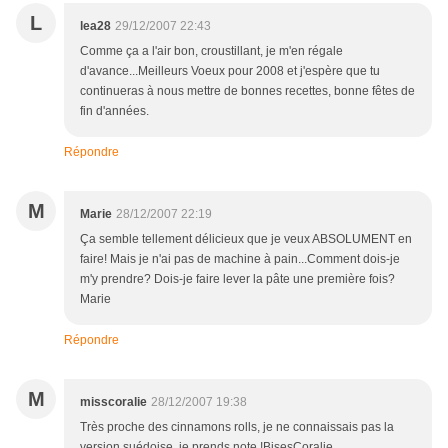
L
lea28
29/12/2007 22:43
Comme ça a l'air bon, croustillant, je m'en régale
d'avance...Meilleurs Voeux pour 2008 et j'espère que tu
continueras à nous mettre de bonnes recettes, bonne fêtes de
fin d'années.
Répondre
M
Marie
28/12/2007 22:19
Ça semble tellement délicieux que je veux ABSOLUMENT en
faire! Mais je n'ai pas de machine à pain...Comment dois-je
m'y prendre? Dois-je faire lever la pâte une première fois?
Marie
Répondre
M
misscoralie
28/12/2007 19:38
Très proche des cinnamons rolls, je ne connaissais pas la
version suédoise, je prends note !BisesCoralie