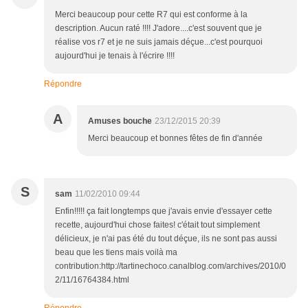
Merci beaucoup pour cette R7 qui est conforme à la
description. Aucun raté !!!! J'adore....c'est souvent que je
réalise vos r7 et je ne suis jamais déçue...c'est pourquoi
aujourd'hui je tenais à l'écrire !!!!
Répondre
A
Amuses bouche
23/12/2015 20:39
Merci beaucoup et bonnes fêtes de fin d'année
S
sam
11/02/2010 09:44
Enfin!!!!! ça fait longtemps que j'avais envie d'essayer cette
recette, aujourd'hui chose faites! c'était tout simplement
délicieux, je n'ai pas été du tout déçue, ils ne sont pas aussi
beau que les tiens mais voilà ma
contribution:http://tartinechoco.canalblog.com/archives/2010/0
2/11/16764384.html