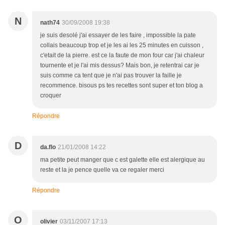
N
nath74
30/09/2008 19:38
je suis desolé j'ai essayer de les faire , impossible la pate
collais beaucoup trop et je les ai les 25 minutes en cuisson ,
c'etait de la pierre. est ce la faute de mon four car j'ai chaleur
tournente et je l'ai mis dessus? Mais bon, je retentrai car je
suis comme ca tent que je n'ai pas trouver la faille je
recommence. bisous ps tes recettes sont super et ton blog a
croquer
Répondre
D
da.flo
21/01/2008 14:22
ma petite peut manger que c est galette elle est alergique au
reste et la je pence quelle va ce regaler merci
Répondre
O
olivier
03/11/2007 17:13