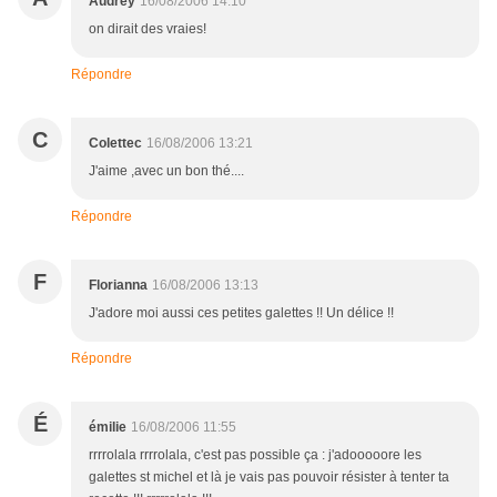
Audrey
16/08/2006 14:10
on dirait des vraies!
Répondre
C
Colettec
16/08/2006 13:21
J'aime ,avec un bon thé....
Répondre
F
Florianna
16/08/2006 13:13
J'adore moi aussi ces petites galettes !! Un délice !!
Répondre
É
émilie
16/08/2006 11:55
rrrrolala rrrrolala, c'est pas possible ça : j'adooooore les
galettes st michel et là je vais pas pouvoir résister à tenter ta