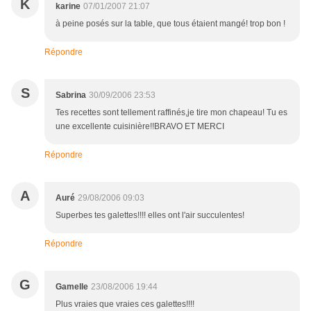
K
karine
07/01/2007 21:07
à peine posés sur la table, que tous étaient mangé! trop bon !
Répondre
S
Sabrina
30/09/2006 23:53
Tes recettes sont tellement raffinés,je tire mon chapeau! Tu es
une excellente cuisinière!!BRAVO ET MERCI
Répondre
A
Auré
29/08/2006 09:03
Superbes tes galettes!!!! elles ont l'air succulentes!
Répondre
G
Gamelle
23/08/2006 19:44
Plus vraies que vraies ces galettes!!!!