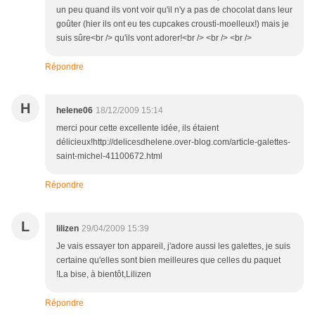
un peu quand ils vont voir qu'il n'y a pas de chocolat dans leur
goûter (hier ils ont eu tes cupcakes crousti-moelleux!) mais je
suis sûre<br /> qu'ils vont adorer!<br /> <br /> <br />
Répondre
H
helene06
18/12/2009 15:14
merci pour cette excellente idée, ils étaient
délicieux!http://delicesdhelene.over-blog.com/article-galettes-
saint-michel-41100672.html
Répondre
L
lilizen
29/04/2009 15:39
Je vais essayer ton appareil, j'adore aussi les galettes, je suis
certaine qu'elles sont bien meilleures que celles du paquet
!La bise, à bientôt,Lilizen
Répondre