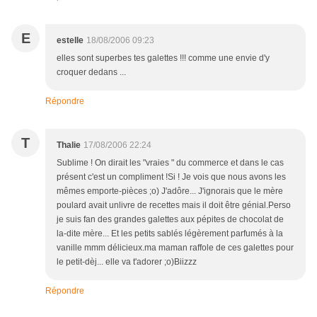
E
estelle
18/08/2006 09:23
elles sont superbes tes galettes !!! comme une envie d'y
croquer dedans ...
Répondre
T
Thalie
17/08/2006 22:24
Sublime ! On dirait les "vraies " du commerce et dans le cas
présent c'est un compliment !Si ! Je vois que nous avons les
mêmes emporte-pièces ;o) J'adôre... J'ignorais que le mère
poulard avait unlivre de recettes mais il doit être génial.Perso
je suis fan des grandes galettes aux pépites de chocolat de
la-dite mère... Et les petits sablés légèrement parfumés à la
vanille mmm délicieux.ma maman raffole de ces galettes pour
le petit-dèj... elle va t'adorer ;o)Biizzz
Répondre