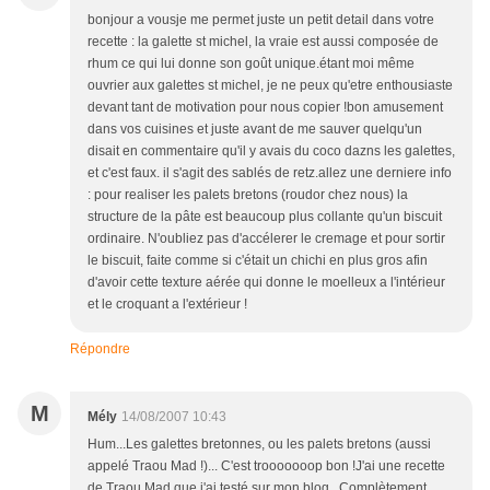
bonjour a vousje me permet juste un petit detail dans votre
recette : la galette st michel, la vraie est aussi composée de
rhum ce qui lui donne son goût unique.étant moi même
ouvrier aux galettes st michel, je ne peux qu'etre enthousiaste
devant tant de motivation pour nous copier !bon amusement
dans vos cuisines et juste avant de me sauver quelqu'un
disait en commentaire qu'il y avais du coco dazns les galettes,
et c'est faux. il s'agit des sablés de retz.allez une derniere info
: pour realiser les palets bretons (roudor chez nous) la
structure de la pâte est beaucoup plus collante qu'un biscuit
ordinaire. N'oubliez pas d'accélerer le cremage et pour sortir
le biscuit, faite comme si c'était un chichi en plus gros afin
d'avoir cette texture aérée qui donne le moelleux a l'intérieur
et le croquant a l'extérieur !
Répondre
M
Mély
14/08/2007 10:43
Hum...Les galettes bretonnes, ou les palets bretons (aussi
appelé Traou Mad !)... C'est trooooooop bon !J'ai une recette
de Traou Mad que j'ai testé sur mon blog...Complètement