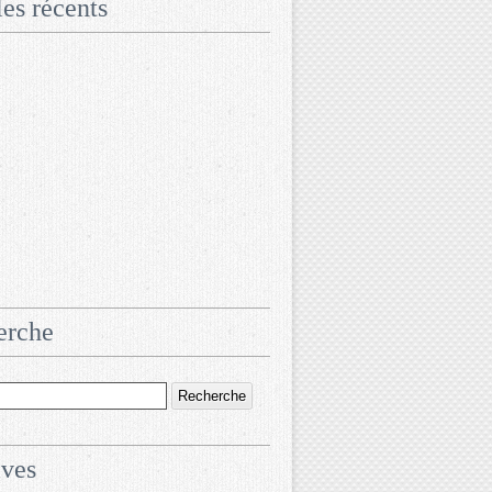
les récents
erche
ives