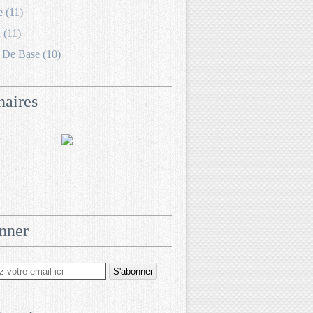
e (11)
 (11)
 De Base (10)
naires
nner