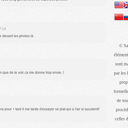
7:14
ve devant les photos là
© Sa
élément
sont ma
en que de le voir ca me donne trop envie..!
par les 
propr
formelle
de tou
pour + tard il me tarde d'essayer se plat qui a l'air si suculent!!
procéd
celles 