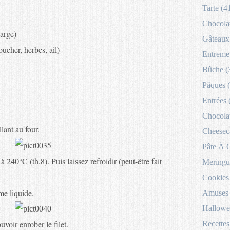
Tarte (4
Chocolat
large)
Gâteaux 
ucher, herbes, ail)
Entremet
Bûche (
Pâques 
Entrées 
Chocolat
lant au four.
Cheesec
Pâte À 
à 240°C (th.8). Puis laissez refroidir (peut-être fait
Meringu
Cookies
me liquide.
Amuses 
Hallowe
uvoir enrober le filet.
Recettes