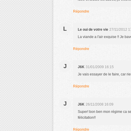
Répondre
L
Le oui de votre vie
27/11/2012 1
La viande a l'air exquise !! Je ba
Répondre
J
J6K
31/01/2009 16:15
Je vais essayer de le faire, car ri
Répondre
J
J6K
26/11/2008 16:09
Super! bon ben mon régime ca sera 
félicitation!!
Répondre