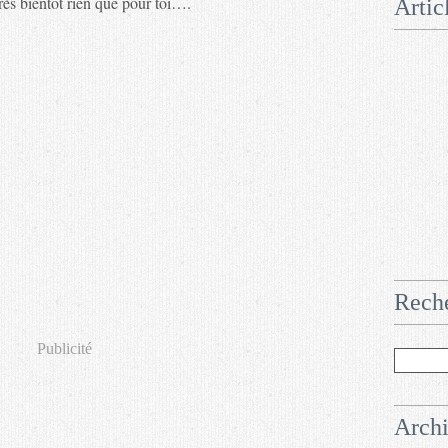
très bientôt rien que pour toi….
Artic
Rech
Publicité
Arch