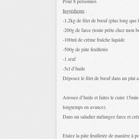
Pour 8 personnes
Ingrédients
:
-1,2kg de filet de bœuf (plus long que 
-200g de farce (toute prête chez mon bo
-100ml de crème fraîche liquide
-500g de pâte feuilletée
-1 œuf
-5cl d’huile
Déposez le filet de bœuf dans un plat al
Arrosez d’huile et faites le cuire 15min 
longtemps en avance).
Dans un saladier mélangez farce et crè
Etalez la pâte feuilletée de manière à po