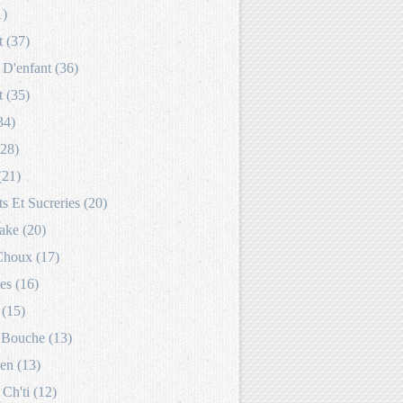
1)
 (37)
D'enfant (36)
 (35)
34)
(28)
(21)
s Et Sucreries (20)
ake (20)
Choux (17)
es (16)
 (15)
Bouche (13)
en (13)
 Ch'ti (12)