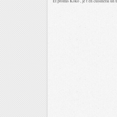
Et promis Koko , je t’en cuisinerai un 