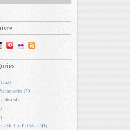
ivre
ories
 (262)
Viennoiseries (79)
scuits (54)
)
8)
 - Muffins Et Cakes (41)