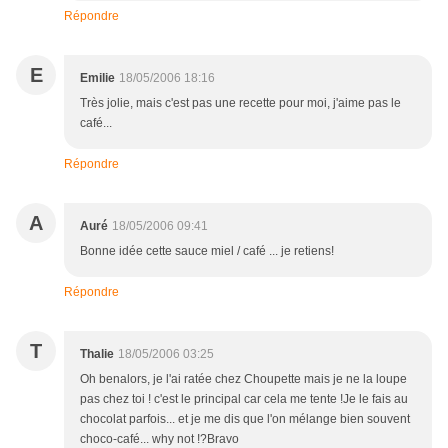
Répondre
E
Emilie
18/05/2006 18:16
Très jolie, mais c'est pas une recette pour moi, j'aime pas le
café...
Répondre
A
Auré
18/05/2006 09:41
Bonne idée cette sauce miel / café ... je retiens!
Répondre
T
Thalie
18/05/2006 03:25
Oh benalors, je l'ai ratée chez Choupette mais je ne la loupe
pas chez toi ! c'est le principal car cela me tente !Je le fais au
chocolat parfois... et je me dis que l'on mélange bien souvent
choco-café... why not !?Bravo