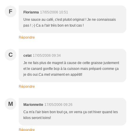
F
Florianna
17/05/2006 10:51
Une sauce au café, c'est plutot original ! Je ne connaissais
pas ! ;-) Ca a l'air très bon en tout cas !
Répondre
C
celat
17/05/2006 09:34
Je ne fais plus de magret à cause de cette graisse justement
et le canard gonfle bcp à la cuisson mais préparé comme ça
je dis oui.Ca met vraiment en appétit!
Répondre
M
Marionnette
17/05/2006 09:26
Ca m'a l'air bien bon tout ça, on verra ça cet hiver quand les
kilos seront loins!
Répondre