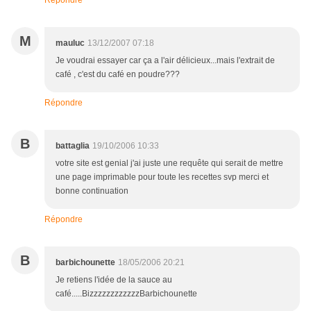
Répondre
M
mauluc
13/12/2007 07:18
Je voudrai essayer car ça a l'air délicieux...mais l'extrait de
café , c'est du café en poudre???
Répondre
B
battaglia
19/10/2006 10:33
votre site est genial j'ai juste une requête qui serait de mettre
une page imprimable pour toute les recettes svp merci et
bonne continuation
Répondre
B
barbichounette
18/05/2006 20:21
Je retiens l'idée de la sauce au
café.....BizzzzzzzzzzzzBarbichounette