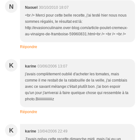
N
Naouel
30/10/2010 18:07
<br /> Merci pour cette belle recette, j'ai testé hier nous nous
sommes régalés, le résultat est là:
http://evasionculinaire.over-blog.com/article-poulet-cremeux-
au-vinaigre-de-framboise-59960831.html<br /> <br /> <br />
Répondre
K
karine
03/06/2006 13:07
j'avais complètement oublié d'acheter les tomates, mais
comme il me restait de la ratatouille de la veille, j'ai comblais
avec ce savant mélange:c'était plutôt bon. j'ai bon espoir
qu'un jour j'arriverai à faire quelque chose qui ressemble à ta
photo.Biiiiiiiiiiiiiiiz
Répondre
K
karine
10/04/2006 22:49
J'avais prévu cette recette dimanche midi, mais j'ai eu un