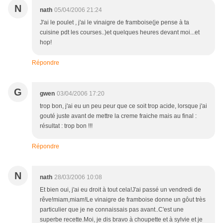
N
nath
05/04/2006 21:24
J'ai le poulet , j'ai le vinaigre de framboise(je pense à ta
cuisine pdt les courses..)et quelques heures devant moi...et
hop!
Répondre
G
gwen
03/04/2006 17:20
trop bon, j'ai eu un peu peur que ce soit trop acide, lorsque j'ai
gouté juste avant de mettre la creme fraiche mais au final :
résultat : trop bon !!!
Répondre
N
nath
28/03/2006 10:08
Et bien oui, j'ai eu droit à tout cela!J'ai passé un vendredi de
rêve!miam,miam!Le vinaigre de framboise donne un gôut très
particulier que je ne connaissais pas avant..C'est une
superbe recette.Moi, je dis bravo à choupette et à sylvie et je