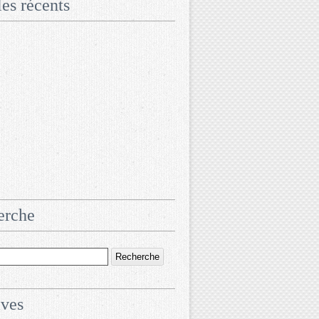
les récents
erche
ives