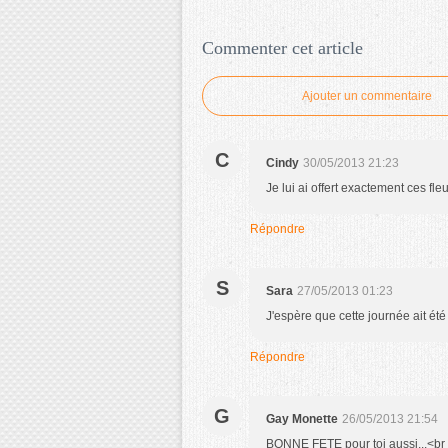
Commenter cet article
Ajouter un commentaire
C
Cindy
30/05/2013 21:23
Je lui ai offert exactement ces f
Répondre
S
Sara
27/05/2013 01:23
J'espère que cette journée ait été 
Répondre
G
Gay Monette
26/05/2013 21:54
BONNE FETE pour toi aussi...<br /