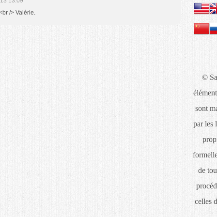
13 13:09
br /> Valérie.
© Sa
élément
sont ma
par les 
propr
formelle
de tou
procéd
celles 