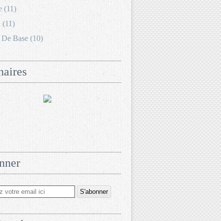
e (11)
 (11)
 De Base (10)
naires
nner