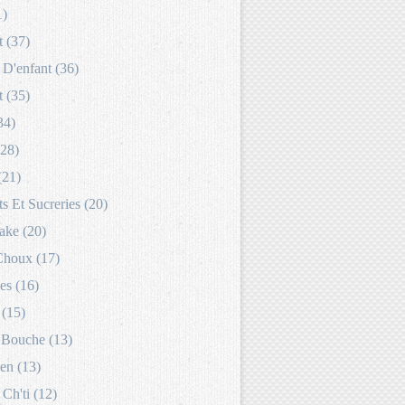
1)
 (37)
D'enfant (36)
 (35)
34)
(28)
(21)
s Et Sucreries (20)
ake (20)
Choux (17)
es (16)
 (15)
Bouche (13)
en (13)
 Ch'ti (12)