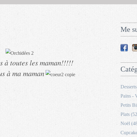
Me su
 à toutes les maman!!!!!
Catég
ous à ma maman
Desserts
Pains - 
Petits Bi
Plats (52
Noël (4
Cupcakes