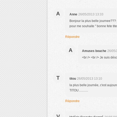
A
Anne
26/05/2013 13:33
Bonjour la plus belle journee??? 
pour me souhaite " bonne fete ti
Répondre
A
Amuses bouche
26/05/
<br /> <br /> Je suis déso
T
titou
26/05/2013 13:10
la plus belle journée, c'est aujour
TITOU............
Répondre
V