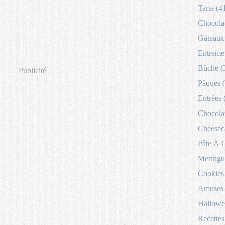
Tarte (4
Chocolat
Gâteaux 
Entremet
Bûche (
Publicité
Pâques 
Entrées 
Chocolat
Cheesec
Pâte À 
Meringu
Cookies
Amuses 
Hallowe
Recettes