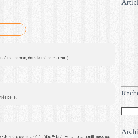
Artic
leurs à ma maman, dans la même couleur :)
Rech
très belle.
Arch
> J'espère que tu as été gâtée !!<br /> Merci de ce gentil message