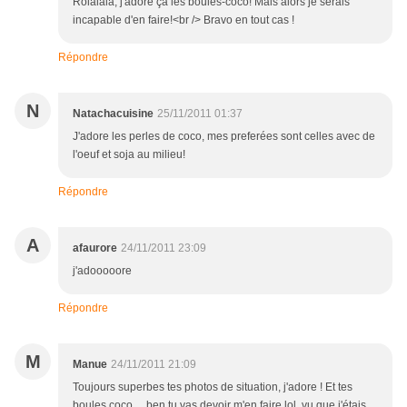
Rolalala, j'adore ça les boules-coco! Mais alors je serais
incapable d'en faire!<br /> Bravo en tout cas !
Répondre
N
Natachacuisine
25/11/2011 01:37
J'adore les perles de coco, mes preferées sont celles avec de
l'oeuf et soja au milieu!
Répondre
A
afaurore
24/11/2011 23:09
j'adooooore
Répondre
M
Manue
24/11/2011 21:09
Toujours superbes tes photos de situation, j'adore ! Et tes
boules coco ... ben tu vas devoir m'en faire lol, vu que j'étais