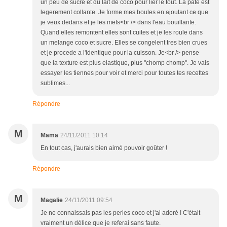
un peu de sucre et du lait de coco pour lier le tout. La pate est
legerement collante. Je forme mes boules en ajoutant ce que
je veux dedans et je les mets<br /> dans l'eau bouillante.
Quand elles remontent elles sont cuites et je les roule dans
un melange coco et sucre. Elles se congelent tres bien crues
et je procede a l'identique pour la cuisson. Je<br /> pense
que la texture est plus elastique, plus "chomp chomp". Je vais
essayer les tiennes pour voir et merci pour toutes tes recettes
sublimes...
Répondre
M
Mama
24/11/2011 10:14
En tout cas, j'aurais bien aimé pouvoir goûter !
Répondre
M
Magalie
24/11/2011 09:54
Je ne connaissais pas les perles coco et j'ai adoré ! C'était
vraiment un délice que je referai sans faute.