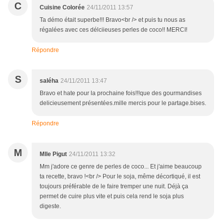
C
Cuisine Colorée
24/11/2011 13:57
Ta démo était superbe!!! Bravo<br /> et puis tu nous as
régalées avec ces délciieuses perles de coco!! MERCI!
Répondre
S
saléha
24/11/2011 13:47
Bravo et hate pour la prochaine fois!!!que des gourmandises
delicieusement présentées.mille mercis pour le partage.bises.
Répondre
M
Mlle Pigut
24/11/2011 13:32
Mm j'adore ce genre de perles de coco... Et j'aime beaucoup
ta recette, bravo !<br /> Pour le soja, même décortiqué, il est
toujours préférable de le faire tremper une nuit. Déjà ça
permet de cuire plus vite et puis cela rend le soja plus
digeste.