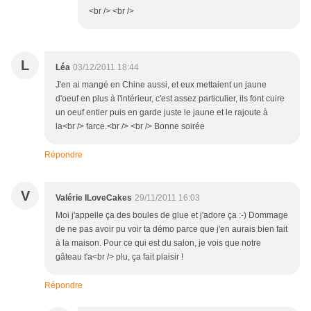
<br /> <br />
L
Léa
03/12/2011 18:44
J'en ai mangé en Chine aussi, et eux mettaient un jaune
d'oeuf en plus à l'intérieur, c'est assez particulier, ils font cuire
un oeuf entier puis en garde juste le jaune et le rajoute à
la<br /> farce.<br /> <br /> Bonne soirée
Répondre
V
Valérie ILoveCakes
29/11/2011 16:03
Moi j'appelle ça des boules de glue et j'adore ça :-) Dommage
de ne pas avoir pu voir ta démo parce que j'en aurais bien fait
à la maison. Pour ce qui est du salon, je vois que notre
gâteau t'a<br /> plu, ça fait plaisir !
Répondre