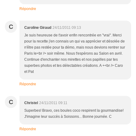
Répondre
C
Caroline Giraud
24/11/2011 09:13
Je suis heureuse de t'avoir enfin rencontrée en "vrai". Merci
pour la recette j'en connais un qui va apprécier et désolée de
n'être pas restée pour ta démo, mais nous devions rentrer sur
Paris le<br /> soir même. Nous t'espérons au Salon en avril.
Continue d'enchanter nos mirettes et nos papilles par tes
superbes photos et tes délectables créations. A +<br /> Caro
et Pat
Répondre
C
Christel
24/11/2011 09:11
Superbes! Bravo, ces boules coco respirent la gourmandise!
J'imagine leur succès à Soissons... Bonne journée. C
Répondre