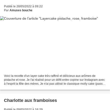
Publié le 28/05/2022 à 09:22
Par
Amuses bouche
Voici la recette d'un layer cake très raffiné et délicieux aux arômes de
pistache et rose. Je l'ai réalisé pour un défit entre copine sur Instagram avec
à l'esprit la fête des mères. Je n'ai pas utilisé le classique molly cake (passez
voir mon astuce...
Charlotte aux framboises
Publié le 09/05/2022 à 16:29