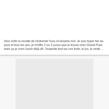
Voici enfin la recette de l'entremet Yuzu et sésame noir. Je suis hyper fan du
yuzu et tous les ans, je m'offre 2 ou 3 yuzus que je trouve chez Grand-Frais
mais ça je crois l'avoir déjà dit. J'exploite tout sur ces fruits, le jus, le zeste et
la peau...