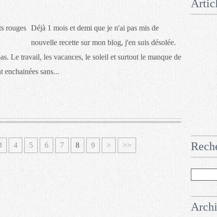
Artic
Déjà 1 mois et demi que je n'ai pas mis de
nouvelle recette sur mon blog, j'en suis désolée.
as. Le travail, les vacances, le soleil et surtout le manque de
t enchainées sans...
Rech
3
4
5
6
7
8
9
>
>>
Arch