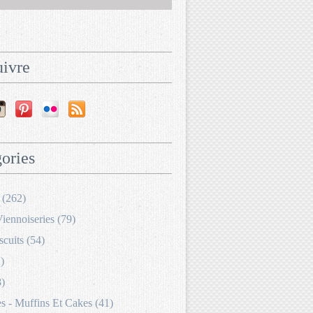
ivre
ories
 (262)
Viennoiseries (79)
scuits (54)
)
8)
 - Muffins Et Cakes (41)