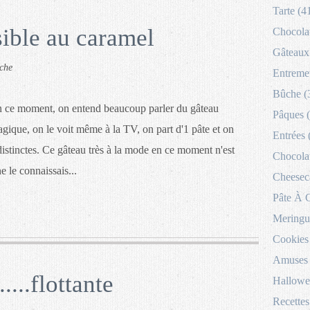
Tarte (4
ible au caramel
Chocolat
Gâteaux 
che
Entremet
Bûche (
 ce moment, on entend beaucoup parler du gâteau
Pâques 
gique, on le voit même à la TV, on part d'1 pâte et on
Entrées 
distinctes. Ce gâteau très à la mode en ce moment n'est
Chocolat
e le connaissais...
Cheesec
Pâte À 
Meringu
Cookies
Amuses 
.....flottante
Hallowe
Recettes