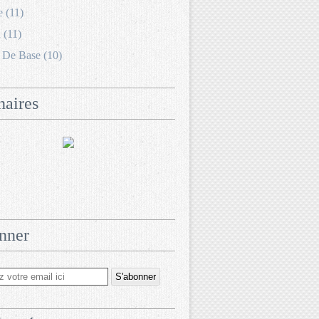
e (11)
 (11)
 De Base (10)
naires
nner