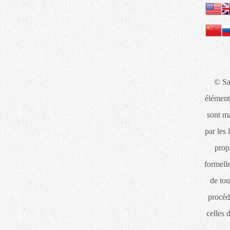
© Sa
élément
sont ma
par les 
propr
formelle
de tou
procéd
celles 