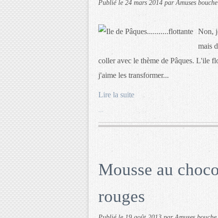
Publié le
24 mars 2014
par Amuses bouche
Non, j
mais d'
coller avec le thème de Pâques. L'ile fl
j'aime les transformer...
Lire la suite
…
Mousse au chocola
rouges
Publié le
19 août 2013
par Amuses bouche