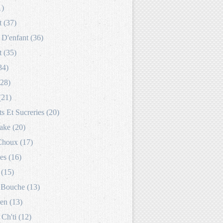
1)
 (37)
D'enfant (36)
 (35)
34)
(28)
(21)
s Et Sucreries (20)
ake (20)
Choux (17)
es (16)
 (15)
Bouche (13)
en (13)
 Ch'ti (12)