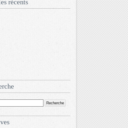
les récents
erche
ives