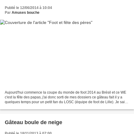
Publié le 12/06/2014 à 10:04
Par
Amuses bouche
Aujourd'hui commence la coupe du monde de foot 2014 au Brésil et ce WE
c'est la fête des papas, j'ai donc sorti de mes dossiers ce gâteau fait il y a
quelques temps pour un petit fan du LOSC (équipe de foot de Lille). Je sais
bien que pour la coupe du...
Gâteau boule de neige
Publié le 18/11/2013 à 07:00