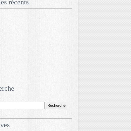
les récents
erche
ives