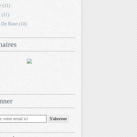
e (11)
 (11)
 De Base (10)
naires
nner