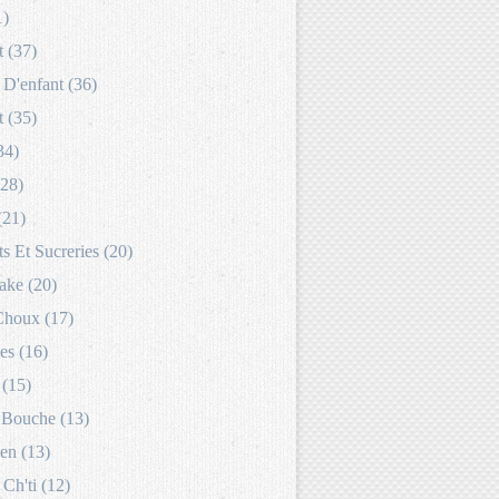
1)
 (37)
D'enfant (36)
 (35)
34)
(28)
(21)
s Et Sucreries (20)
ake (20)
Choux (17)
es (16)
 (15)
Bouche (13)
en (13)
 Ch'ti (12)