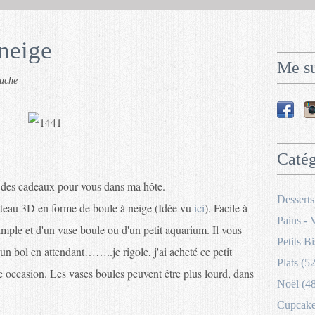
neige
Me su
uche
Catég
jà des cadeaux pour vous dans ma hôte.
Desserts
âteau 3D en forme de boule à neige (Idée vu
ici
). Facile à
Pains - 
 simple et d'un vase boule ou d'un petit aquarium. Il vous
Petits Bi
 un bol en attendant……..je rigole, j'ai acheté ce petit
Plats (52
occasion. Les vases boules peuvent être plus lourd, dans
Noël (4
Cupcakes