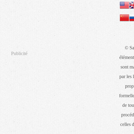
© Sa
Publicité
élément
sont ma
par les 
propr
formelle
de tou
procéd
celles 