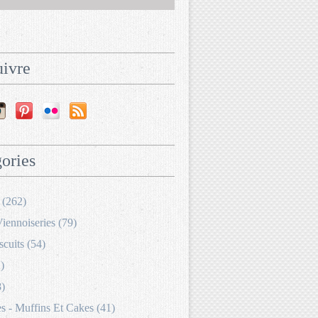
ivre
ories
 (262)
Viennoiseries (79)
scuits (54)
)
8)
 - Muffins Et Cakes (41)