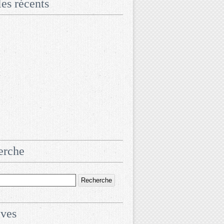
les récents
erche
ives