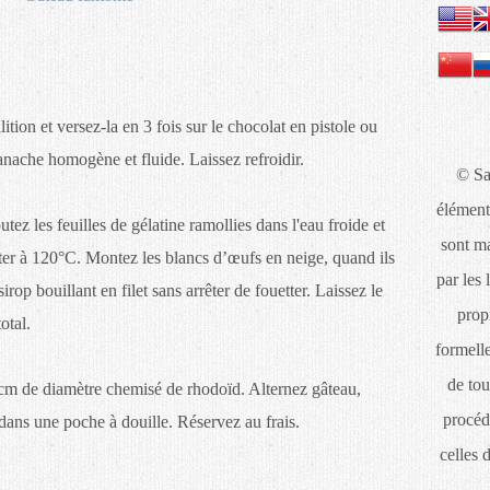
ition et versez-la en 3 fois sur le chocolat en pistole ou
nache homogène et fluide. Laissez refroidir.
© Sa
élément
tez les feuilles de gélatine ramollies dans l'eau froide et
sont ma
ter à 120°C. Montez les blancs d’œufs en neige, quand ils
par les 
op bouillant en filet sans arrêter de fouetter. Laissez le
propr
otal.
formelle
de tou
cm de diamètre chemisé de rhodoïd. Alternez gâteau,
procéd
ans une poche à douille. Réservez au frais.
celles 