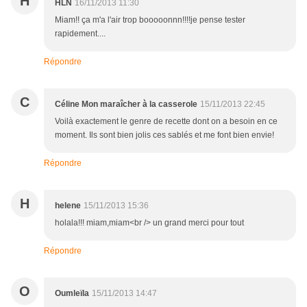
H
HLN
16/11/2013 11:30
Miam!! ça m'a l'air trop booooonnn!!!!je pense tester
rapidement....
Répondre
C
Céline Mon maraîcher à la casserole
15/11/2013 22:45
Voilà exactement le genre de recette dont on a besoin en ce
moment. Ils sont bien jolis ces sablés et me font bien envie!
Répondre
H
helene
15/11/2013 15:36
holala!!! miam,miam<br /> un grand merci pour tout
Répondre
O
Oumleïla
15/11/2013 14:47