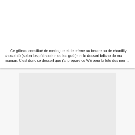
. . . Ce gâteau constitué de meringue et de crème au beurre ou de chantilly
chocolaté (selon les pâtisseries ou les goût) est le dessert fétiche de ma
maman. C'est donc ce dessert que j'ai préparé ce WE pour la fête des mères.
Avis au gormand, ce dessert...