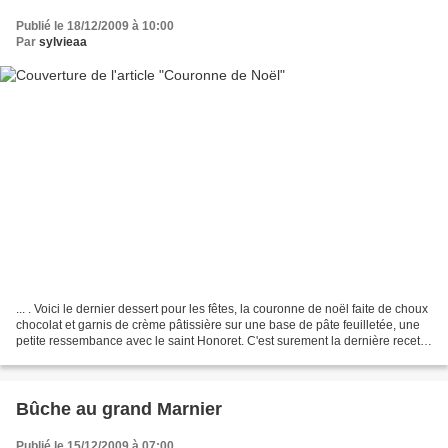
Publié le 18/12/2009 à 10:00
Par
sylvieaa
... . Voici le dernier dessert pour les fêtes, la couronne de noël faite de choux
chocolat et garnis de crème pâtissière sur une base de pâte feuilletée, une
petite ressembance avec le saint Honoret. C'est surement la dernière recette
de l'année, je vais...
Bûche au grand Marnier
Publié le 15/12/2009 à 07:00