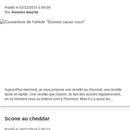
Publié le 02/12/2015 à 09:09
Par
Amuses bouche
Aujourd'hui mercredi, je vous propose une recette au chocolat, une recette
facile et rapide. Une recette que j'adore. Je fais des scones régulièrement,
en ce moment ceux au potiron sont à l'honneur. Mais il y a aussi les
classiques ou ceux aux pépites...
Scone au cheddar
Publié le 24/11/2014 à 09:14