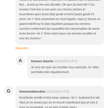
fois... et puis je me suis décidée. Oh que j'ai bien fait ! Ces
scones n'ont rien à voir avec ces choses sèches et
bourratives que j'avais déjà gouté et dont j'avais gardé l'à
priori.<br /> Non seulement on s'est régalés, mais j'y trouve un
grand intérêt sur le plan équilibre puisque les versions
sucrées contiennent des quantités très raisonnables de sucre
et de beurre.<br /> Donc merci pour ces bonnes recettes et
vive les Scones !
Répondre
A
Amuses bouche
21/01/2015 18:13
Je suis ravi que ces recettes vous aient plu. Ici, elles
sont faites très régulièrement.
G
Gourmandisesdelo
11/12/2014 12:24
Excellente recette et très beau cadeau.<br /> Justement le lait
ribot, je ne savais pas où en trouvé maintenant que je vois à
quoi sa ressemble, ça va bien m'aider merci