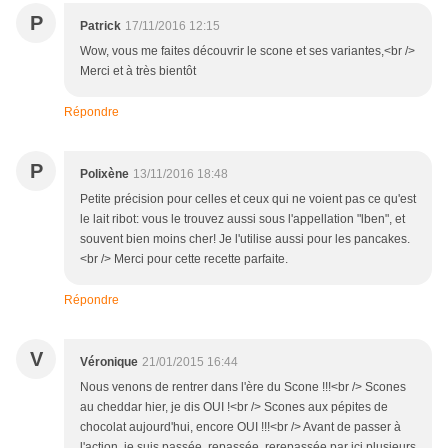
P
Patrick
17/11/2016 12:15
Wow, vous me faites découvrir le scone et ses variantes,<br />
Merci et à très bientôt
Répondre
P
Polixène
13/11/2016 18:48
Petite précision pour celles et ceux qui ne voient pas ce qu'est
le lait ribot: vous le trouvez aussi sous l'appellation "lben", et
souvent bien moins cher! Je l'utilise aussi pour les pancakes.
<br /> Merci pour cette recette parfaite.
Répondre
V
Véronique
21/01/2015 16:44
Nous venons de rentrer dans l'ère du Scone !!!<br /> Scones
au cheddar hier, je dis OUI !<br /> Scones aux pépites de
chocolat aujourd'hui, encore OUI !!!<br /> Avant de passer à
l'action, je suis passée, repassée, rerepassée par ici plusieurs