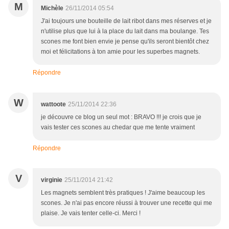
M
Michèle
26/11/2014 05:54
J'ai toujours une bouteille de lait ribot dans mes réserves et je
n'utilise plus que lui à la place du lait dans ma boulange. Tes
scones me font bien envie je pense qu'ils seront bientôt chez
moi et félicitations à ton amie pour les superbes magnets.
Répondre
W
wattoote
25/11/2014 22:36
je découvre ce blog un seul mot : BRAVO !!! je crois que je
vais tester ces scones au chedar que me tente vraiment
Répondre
V
virginie
25/11/2014 21:42
Les magnets semblent très pratiques ! J'aime beaucoup les
scones. Je n'ai pas encore réussi à trouver une recette qui me
plaise. Je vais tenter celle-ci. Merci !