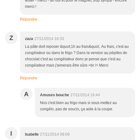
tester - merci - ah oui et pour le magnet, trop sympa - encore
merci !
Répondre
Z
zaza
27/11/2014 16:33
La pâte doit reposer &quot;1h au frais&quot;. Au frais, c'est au
congélateur ou dans le frigo ? Dans la version au pépites de
chocolat c'est au congélateur donc je pense que c'est au
congélateur mais j'aimerais être sûre.<br /> Merci
Répondre
A
Amuses bouche
27/11/2014 16:44
Nos c'est bien au frigo mais si vous mettez au
congélo, pas de soucis, ça aide à la coupe.
I
Isabelle
27/11/2014 08:09