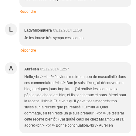
Répondre
L
LadyMilonguera
09/12/2014 11:58
Je les trouve très sympa ces scones...
Répondre
A
Aurélien
05/12/2014 12:57
Hello,<br /> <br /> Je viens mettre un peu de masculinité dans
ces commentaires !<br /> Bon je suis déçu, j'ai découvert ton
blog quelques jours trop tard... j'ai réalisé les scones aux
pépites de chocolats hier, et ils sont beaux et bons. Merci pour
la recette !!!<br /> Et je vois qu'il y avait des magnets trop
stylés sur la recette que j'ai réalisé ! Grrr<br /> Quel
dommage, s'il t'en reste un je suis preneur :)<br /> Je testerai
cette recette bientôt! (J'ai goûté ceux de chez M&amp;S et j'ai
adoré)<br /> <br /> Bonne continuation,<br /> Aurélien