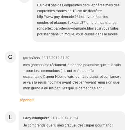
Ce n'est pas des empreintes demi-sphères mais des
empreintes rondes de 10 cm de diamètre
http://www.guy-demarle.fr/decouvrez-tous-les-
moules-et-plaques-flexipan/87-empreintes-grands-
ronds-flexipan-de-guy-demarle.html et si vous faites
pousser dans un moule, vous cuisez dans le moule.
G
genevieve
22/12/2014 21:20
mes garçons me réclament la brioche polonaise que je faisais
...pour les communions ( ils ont maintenant la
quarantaine!!)..pour Noêl je vais leur faire plaisir et confiance ,
je vais la réussir comme avant !c'est en voyant l'émission que
mon grand a eu les papilles que le démangeaient !!
Répondre
L
LadyMilonguera
11/12/2014 19:54
Je comprends que tu aies craqué, c'est super gourmand !