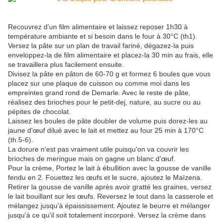
Recouvrez d'un film alimentaire et laissez reposer 1h30 à
température ambiante et si besoin dans le four à 30°C (th1).
Versez la pâte sur un plan de travail fariné, dégazez-la puis
enveloppez-la de film alimentaire et placez-la 30 min au frais, elle
se travaillera plus facilement ensuite.
Divisez la pâte en pâton de 60-70 g et formez 6 boules que vous
placez sur une plaque de cuisson ou comme moi dans les
empreintes grand rond de Demarle. Avec le reste de pâte,
réalisez des brioches pour le petit-dej, nature, au sucre ou au
pépites de chocolat.
Laissez les boules de pâte doubler de volume puis dorez-les au
jaune d'œuf dilué avec le lait et mettez au four 25 min à 170°C
(th.5-6).
La dorure n'est pas vraiment utile puisqu'on va couvrir les
brioches de meringue mais on gagne un blanc d'œuf.
Pour la crème, Portez le lait à ébullition avec la gousse de vanille
fendu en 2. Fouettez les œufs et le sucre, ajoutez le Maïzena.
Retirer la gousse de vanille après avoir gratté les graines, versez
le lait bouillant sur les œufs. Reversez le tout dans la casserole et
mélangez jusqu'à épaississement. Ajoutez le beurre et mélanger
jusqu'à ce qu'il soit totalement incorporé. Versez la crème dans