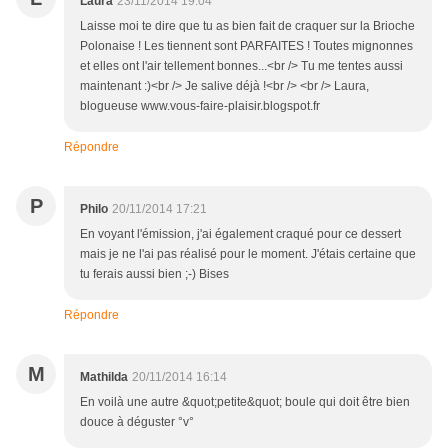
Laura
23/11/2014 19:04
Laisse moi te dire que tu as bien fait de craquer sur la Brioche
Polonaise ! Les tiennent sont PARFAITES ! Toutes mignonnes
et elles ont l'air tellement bonnes...<br /> Tu me tentes aussi
maintenant :)<br /> Je salive déjà !<br /> <br /> Laura,
blogueuse www.vous-faire-plaisir.blogspot.fr
Répondre
P
Philo
20/11/2014 17:21
En voyant l'émission, j'ai également craqué pour ce dessert
mais je ne l'ai pas réalisé pour le moment. J'étais certaine que
tu ferais aussi bien ;-) Bises
Répondre
M
Mathilda
20/11/2014 16:14
En voilà une autre &quot;petite&quot; boule qui doit être bien
douce à déguster °v°