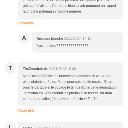
je suis polonaise et c'est la première fois quand je vois ce
gâteau ;) d'ailleurs j'aimerais bien savoir pourquoi on l'appel
la brioche polonaise?! bonne journée
Répondre
A
Amuses bouche
25/11/2014 14:11
Aucune idée????????????????
T
TiteZasebalade
24/11/2014 19:00
Nous avons réalisé tes brioches polonaises ce week-end,
elles étaient parfaites. Merci pour cette belle recette. Bravo
pour le partage et le voyage le temps d'une belle dégustation.
Je mettrai en ligne bientôt les photos et ta recette sur mon
cahier de recettes ;)<br /> A bientôt, <br /> TiteZa
Répondre
L