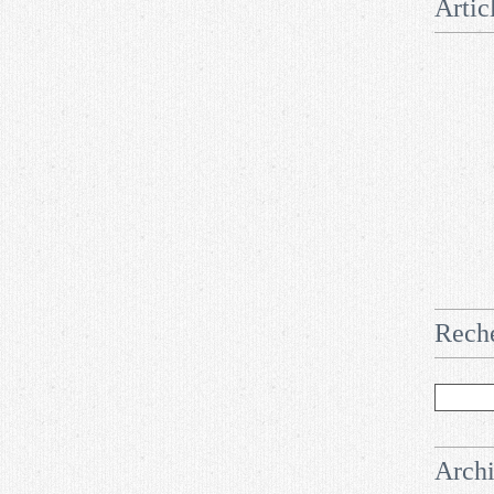
Artic
Rech
Arch