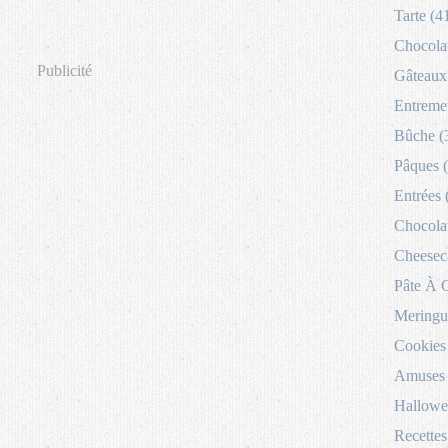
Tarte (4
Chocolat
Publicité
Gâteaux 
Entremet
Bûche (
Pâques 
Entrées 
Chocolat
Cheesec
Pâte À 
Meringu
Cookies
Amuses 
Hallowe
Recettes