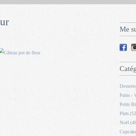
eur
Me su
Catég
Desserts
Pains - 
Petits Bi
Plats (52
Noël (4
Cupcakes