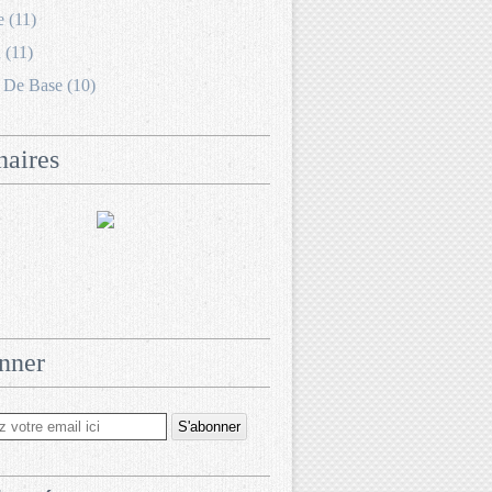
e (11)
 (11)
 De Base (10)
naires
nner