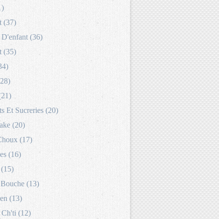
1)
 (37)
D'enfant (36)
 (35)
34)
(28)
(21)
s Et Sucreries (20)
ake (20)
Choux (17)
es (16)
 (15)
Bouche (13)
en (13)
 Ch'ti (12)