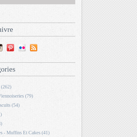
ivre
ories
 (262)
Viennoiseries (79)
scuits (54)
)
8)
 - Muffins Et Cakes (41)