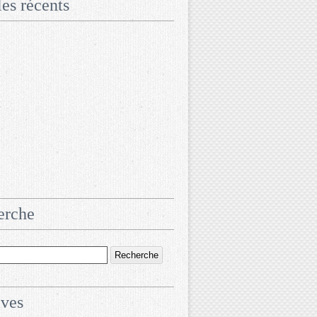
les récents
erche
ives