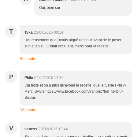
Amuses bouche
16/03/2019 15:07
Oui, bien sur
T
Tyka
23/04/2016 00:14
Heureusement que j'avais piqué un bout avant de le poser
sur la table... C'était excellent, merci pour la recette!
Répondre
P
Philo
04/05/2015 14:30
J'ai testé et on a plus qu'avoué ta recette, quelle tuerie ! <br />
Merci Sylvie https://www.facebook.com/franprix?fref=ts<br />
Bisous
Répondre
V
vaness
28/02/2015 13:44
Bjr, je vais faire ta recette pour mes invités, jrje voudrais savoir