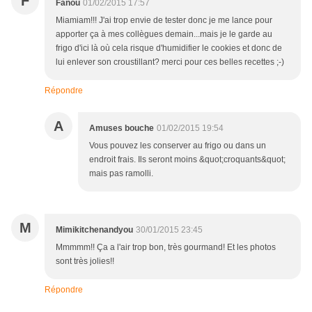
F
Fanou
01/02/2015 17:57
Miamiam!!! J'ai trop envie de tester donc je me lance pour
apporter ça à mes collègues demain...mais je le garde au
frigo d'ici là où cela risque d'humidifier le cookies et donc de
lui enlever son croustillant? merci pour ces belles recettes ;-)
Répondre
A
Amuses bouche
01/02/2015 19:54
Vous pouvez les conserver au frigo ou dans un
endroit frais. Ils seront moins &quot;croquants&quot;
mais pas ramolli.
M
Mimikitchenandyou
30/01/2015 23:45
Mmmmm!! Ça a l'air trop bon, très gourmand! Et les photos
sont très jolies!!
Répondre