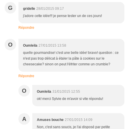
G
gridelle
28/01/2015 09:17
j'adore cette idée!!! je pense tester un de ces jours!
Répondre
O
Oumleïla
27/01/2015 13:58
quelle gourmandise! c'est une belle idée! bravo! question : ce
n'est pas trop délicat à étaler la pâte à cookies sur le
cheesecake? sinon on peut l'éfriter comme un crumble?
Répondre
O
Oumleïla
31/01/2015 12:55
ok! merci Sylvie de m'avoir si vite répondu!
A
Amuses bouche
27/01/2015 14:09
Non, c'est sans soucis, je l'ai disposé par petite