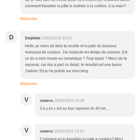
comment travailler la pâte à cookies à la cuillère, à la main?
Répondre
D
Delphine
15/02/2015 15:53
Hello, je viens de faire ta recette et la pate du dessous
manquait de cuisson. J'ai respecte les temps de cuisson. Est
ce du a mon moule en ceramique ? Trop epais ? Merci de ta
reponse, car mis a part ce detail, le resultat est une tuerie.
J'adore ! Et je l'ai publie sur mon blog.
Répondre
V
vaness
28/02/2015 15:36
Ca y es c est au four reponse ds 30 mn....
V
vaness
28/02/2015 13:47
Comment as tu travaillés la pate a cookies? Mrrci