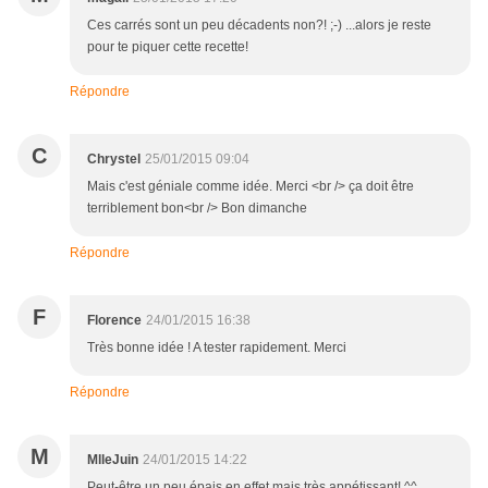
Ces carrés sont un peu décadents non?! ;-) ...alors je reste
pour te piquer cette recette!
Répondre
C
Chrystel
25/01/2015 09:04
Mais c'est géniale comme idée. Merci <br /> ça doit être
terriblement bon<br /> Bon dimanche
Répondre
F
Florence
24/01/2015 16:38
Très bonne idée ! A tester rapidement. Merci
Répondre
M
MlleJuin
24/01/2015 14:22
Peut-être un peu épais en effet mais très appétissant! ^^