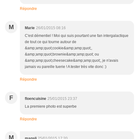
Répondre
M
Marie
26/01/2015 08:16
C'est démentiel ! Moi qui suis pourtant une fan intergalactique
de tout ce qui tourne autour de
&amp;amp;quot;cookie&amp;amp;quot;,
&amp;amp;quot;brownie&amp;amp;quot; ou
&amp;amp;quot;cheesecake&amp;amp;quot;, je n'avais
jamais vu pareille tuerie ! A tester très vite donc :)
Répondre
F
floencuisine
25/01/2015 23:37
La premiere photo est superbe
Répondre
M
magali
25/01/2015 17:20