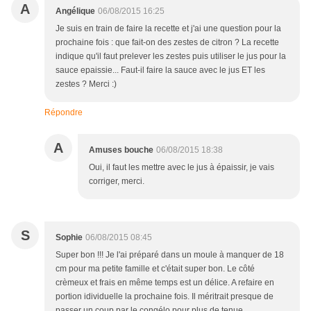
A
Angélique
06/08/2015 16:25
Je suis en train de faire la recette et j'ai une question pour la
prochaine fois : que fait-on des zestes de citron ? La recette
indique qu'il faut prelever les zestes puis utiliser le jus pour la
sauce epaissie... Faut-il faire la sauce avec le jus ET les
zestes ? Merci :)
Répondre
A
Amuses bouche
06/08/2015 18:38
Oui, il faut les mettre avec le jus à épaissir, je vais
corriger, merci.
S
Sophie
06/08/2015 08:45
Super bon !!! Je l'ai préparé dans un moule à manquer de 18
cm pour ma petite famille et c'était super bon. Le côté
crèmeux et frais en même temps est un délice. A refaire en
portion idividuelle la prochaine fois. Il méritrait presque de
passer un coup par le congélo pour plus de tenue.