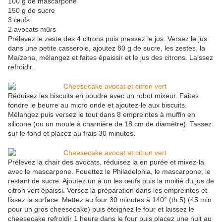
100 g de mascarpone
150 g de sucre
3 œufs
2 avocats mûrs
Prélevez le zeste des 4 citrons puis pressez le jus. Versez le jus
dans une petite casserole, ajoutez 80 g de sucre, les zestes, la
Maïzena, mélangez et faites épaissir et le jus des citrons. Laissez
refroidir.
Réduisez les biscuits en poudre avec un robot mixeur. Faites
fondre le beurre au micro onde et ajoutez-le aux biscuits.
Mélangez puis versez le tout dans 8 empreintes à muffin en
silicone (ou un moule à charnière de 18 cm de diamètre). Tassez
sur le fond et placez au frais 30 minutes.
Prélevez la chair des avocats, réduisez la en purée et mixez-la
avec le mascarpone. Fouettez le Philadelphia, le mascarpone, le
restant de sucre. Ajoutez un à un les œufs puis la moitié du jus de
citron vert épaissi. Versez la préparation dans les empreintes et
lissez la surface. Mettez au four 30 minutes à 140° (th.5) (45 min
pour un gros cheesecake) puis éteignez le four et laissez le
cheesecake refroidir 1 heure dans le four puis placez une nuit au