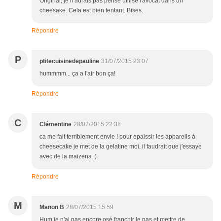
Original, je n'aurais pas pensé utilisé l'avocat dans un
cheesake. Cela est bien tentant. Bises.
Répondre
P
ptitecuisinedepauline
31/07/2015 23:07
hummmm... ça a l'air bon ça!
Répondre
C
Clémentine
28/07/2015 22:38
ca me fait terriblement envie ! pour epaissir les appareils à
cheesecake je met de la gelatine moi, il faudrait que j'essaye
avec de la maizena :)
Répondre
M
Manon B
28/07/2015 15:59
Hum je n'ai pas encore osé franchir le pas et mettre de