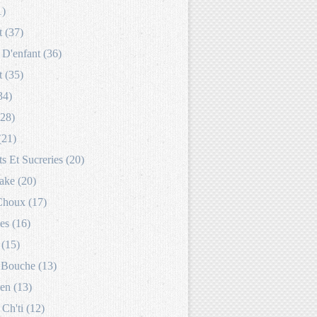
1)
 (37)
D'enfant (36)
 (35)
34)
(28)
(21)
s Et Sucreries (20)
ake (20)
Choux (17)
es (16)
 (15)
Bouche (13)
en (13)
 Ch'ti (12)