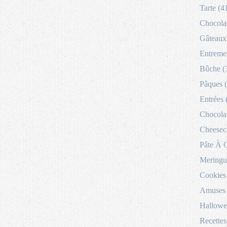
Tarte (4
Chocolat
Gâteaux 
Entremet
Bûche (
Pâques 
Entrées 
Chocolat
Cheesec
Pâte À 
Meringu
Cookies
Amuses 
Hallowe
Recettes