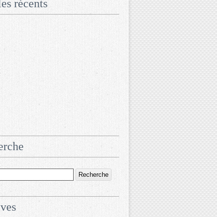
les récents
erche
ives