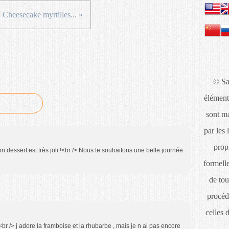
Cheesecake myrtilles... »
© Sa
élément
sont ma
par les 
propr
 dessert est très joli !<br /> Nous te souhaitons une belle journée
formelle
de tou
procéd
celles 
t.<br /> j adore la framboise et la rhubarbe , mais je n ai pas encore