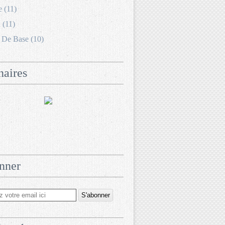
e (11)
 (11)
 De Base (10)
naires
nner