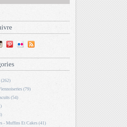
ivre
ories
 (262)
Viennoiseries (79)
scuits (54)
)
8)
 - Muffins Et Cakes (41)