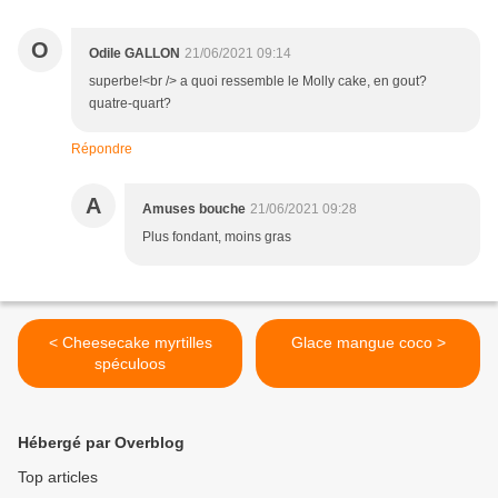
O
Odile GALLON
21/06/2021 09:14
superbe!<br /> a quoi ressemble le Molly cake, en gout?
quatre-quart?
Répondre
A
Amuses bouche
21/06/2021 09:28
Plus fondant, moins gras
< Cheesecake myrtilles
Glace mangue coco >
spéculoos
Hébergé par Overblog
Top articles