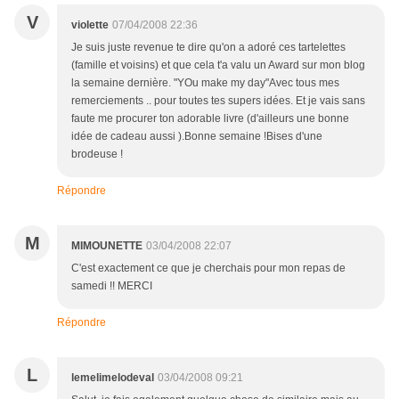
V
violette
07/04/2008 22:36
Je suis juste revenue te dire qu'on a adoré ces tartelettes
(famille et voisins) et que cela t'a valu un Award sur mon blog
la semaine dernière. "YOu make my day"Avec tous mes
remerciements .. pour toutes tes supers idées. Et je vais sans
faute me procurer ton adorable livre (d'ailleurs une bonne
idée de cadeau aussi ).Bonne semaine !Bises d'une
brodeuse !
Répondre
M
MIMOUNETTE
03/04/2008 22:07
C'est exactement ce que je cherchais pour mon repas de
samedi !! MERCI
Répondre
L
lemelimelodeval
03/04/2008 09:21