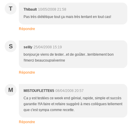
T
Thibault
10/05/2008 21:58
Pas très diététique tout ça mais très tentant en tout cas!
Répondre
S
selily
25/04/2008 15:19
bonjour,je viens de tester...et de goûter...terriblement bon
!!merci beaucoupséverine
Répondre
M
MISTOUFLETTE65
08/04/2008 20:57
Ca y est testées ce week end génial, rapide, simple et succès
garantie !!!A faire et refaire suggéré à mes collègues tellement
que c'est sympa comme recette.
Répondre