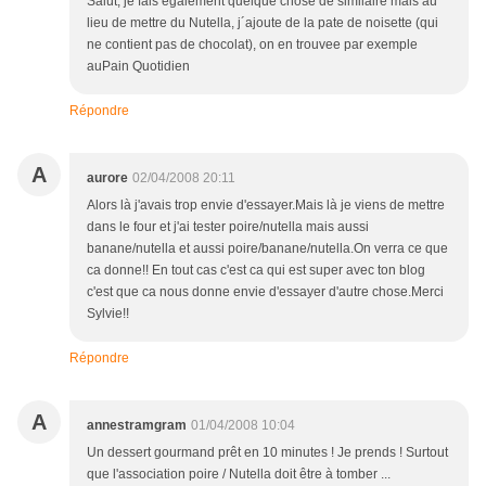
Salut, je fais egalement quelque chose de similaire mais au
lieu de mettre du Nutella, j´ajoute de la pate de noisette (qui
ne contient pas de chocolat), on en trouvee par exemple
auPain Quotidien
Répondre
A
aurore
02/04/2008 20:11
Alors là j'avais trop envie d'essayer.Mais là je viens de mettre
dans le four et j'ai tester poire/nutella mais aussi
banane/nutella et aussi poire/banane/nutella.On verra ce que
ca donne!! En tout cas c'est ca qui est super avec ton blog
c'est que ca nous donne envie d'essayer d'autre chose.Merci
Sylvie!!
Répondre
A
annestramgram
01/04/2008 10:04
Un dessert gourmand prêt en 10 minutes ! Je prends ! Surtout
que l'association poire / Nutella doit être à tomber ...