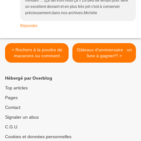
minutes .....(ça fait trois mots ça !! )Si peu de temps pour faire
un excellent dessert et en plus très joli c'est à conserver
précieusement dans nos archives.Michèle
Répondre
< Rochers à la poudre de
Gâteaux d'anniversaire : un
macarons ou comment
livre à gagner!!! >
éviter le gachis
Hébergé par Overblog
Top articles
Pages
Contact
Signaler un abus
C.G.U.
Cookies et données personnelles