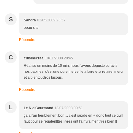
S
Sandra
02/05/2009 23:57
beau site
Répondre
C
cuisinecrea
10/11/2008 20:45
Réalisé en moins de 10 min, nous l'avons dégusté et ravis
nos papilles, c'est une pure merveille à faire et à refaire, merci
et à bientôt!Gros bisous.
Répondre
L
Le Nid Gourmand
13/07/2008 09:51
ça à l'air terriblement bon ... c'est rapide en + donc tout ce qu'il
faut pour se régaler!!!tes livres ont l'air vraiment très bien !!