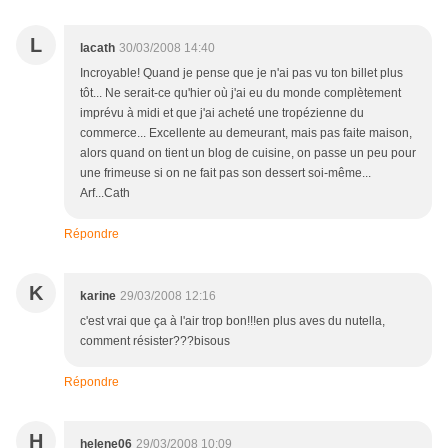
L
lacath
30/03/2008 14:40
Incroyable! Quand je pense que je n'ai pas vu ton billet plus
tôt... Ne serait-ce qu'hier où j'ai eu du monde complètement
imprévu à midi et que j'ai acheté une tropézienne du
commerce... Excellente au demeurant, mais pas faite maison,
alors quand on tient un blog de cuisine, on passe un peu pour
une frimeuse si on ne fait pas son dessert soi-même...
Arf...Cath
Répondre
K
karine
29/03/2008 12:16
c'est vrai que ça à l'air trop bon!!!en plus aves du nutella,
comment résister???bisous
Répondre
H
helene06
29/03/2008 10:09