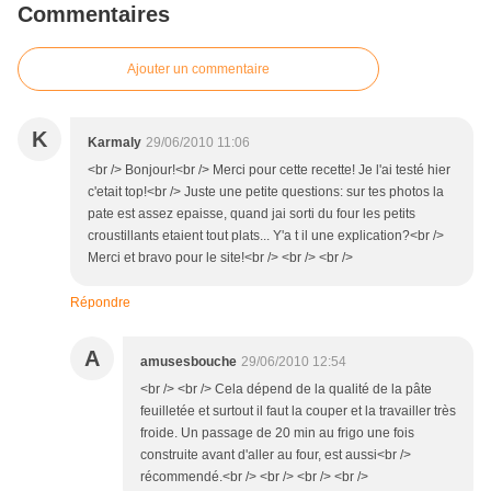
Commentaires
Ajouter un commentaire
K
Karmaly
29/06/2010 11:06
<br /> Bonjour!<br /> Merci pour cette recette! Je l'ai testé hier
c'etait top!<br /> Juste une petite questions: sur tes photos la
pate est assez epaisse, quand jai sorti du four les petits
croustillants etaient tout plats... Y'a t il une explication?<br />
Merci et bravo pour le site!<br /> <br /> <br />
Répondre
A
amusesbouche
29/06/2010 12:54
<br /> <br /> Cela dépend de la qualité de la pâte
feuilletée et surtout il faut la couper et la travailler très
froide. Un passage de 20 min au frigo une fois
construite avant d'aller au four, est aussi<br />
récommendé.<br /> <br /> <br /> <br />