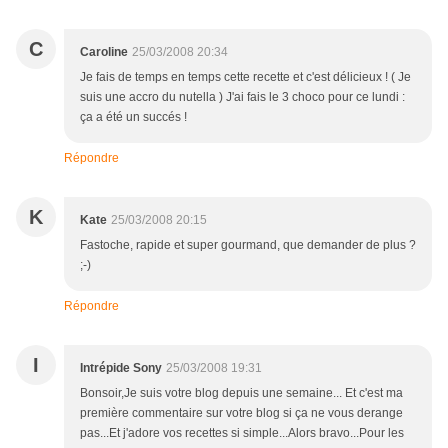
C
Caroline
25/03/2008 20:34
Je fais de temps en temps cette recette et c'est délicieux ! ( Je
suis une accro du nutella ) J'ai fais le 3 choco pour ce lundi :
ça a été un succés !
Répondre
K
Kate
25/03/2008 20:15
Fastoche, rapide et super gourmand, que demander de plus ?
;-)
Répondre
I
Intrépide Sony
25/03/2008 19:31
Bonsoir,Je suis votre blog depuis une semaine... Et c'est ma
première commentaire sur votre blog si ça ne vous derange
pas...Et j'adore vos recettes si simple...Alors bravo...Pour les