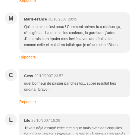
Répondre
M
Marie-France
30/10/2007 20:45
Qu'est-ce que c'est beau ! Comment arrives-tu à réaliser ça,
c'est génial ! La recette, les couleurs, la garniture, j'adore.
J'aimerais bien épater mes invités avec une réalisation
comme celle-ci mais il va falloir que je m'accroche !!Bises,
Répondre
C
Cess
29/10/2007 23:57
quel bonheur de passer par chez toi... super résultat très
original, bravo !
Répondre
L
Lilo
29/10/2007 18:39
J'avais déjà essayé cette technique mais avec des coquilles
Saint-Jacques mais j'avais eu un mal fou à décoller les sablés