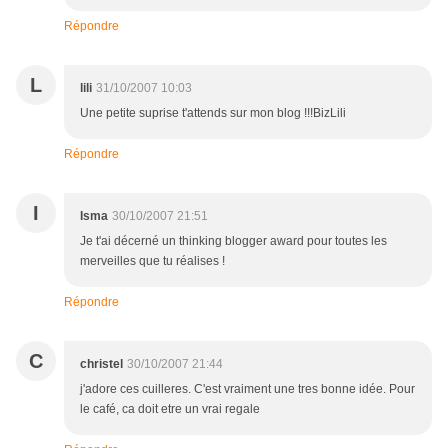
Répondre
L
lili
31/10/2007 10:03
Une petite suprise t'attends sur mon blog !!!BizLili
Répondre
I
Isma
30/10/2007 21:51
Je t'ai décerné un thinking blogger award pour toutes les
merveilles que tu réalises !
Répondre
C
christel
30/10/2007 21:44
j'adore ces cuilleres. C'est vraiment une tres bonne idée. Pour
le café, ca doit etre un vrai regale