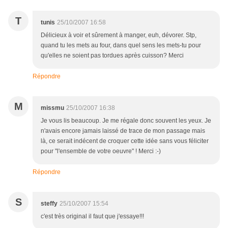
T
tunis
25/10/2007 16:58
Délicieux à voir et sûrement à manger, euh, dévorer. Stp,
quand tu les mets au four, dans quel sens les mets-tu pour
qu'elles ne soient pas tordues après cuisson? Merci
Répondre
M
missmu
25/10/2007 16:38
Je vous lis beaucoup. Je me régale donc souvent les yeux. Je
n'avais encore jamais laissé de trace de mon passage mais
là, ce serait indécent de croquer cette idée sans vous féliciter
pour "l'ensemble de votre oeuvre" ! Merci :-)
Répondre
S
steffy
25/10/2007 15:54
c'est très original il faut que j'essaye!!!