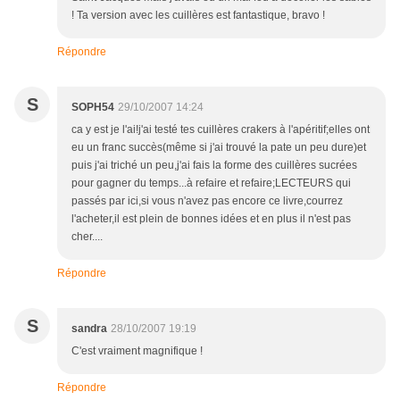
! Ta version avec les cuillères est fantastique, bravo !
Répondre
S
SOPH54
29/10/2007 14:24
ca y est je l'ai!j'ai testé tes cuillères crakers à l'apéritif;elles ont
eu un franc succès(même si j'ai trouvé la pate un peu dure)et
puis j'ai triché un peu,j'ai fais la forme des cuillères sucrées
pour gagner du temps...à refaire et refaire;LECTEURS qui
passés par ici,si vous n'avez pas encore ce livre,courrez
l'acheter,il est plein de bonnes idées et en plus il n'est pas
cher....
Répondre
S
sandra
28/10/2007 19:19
C'est vraiment magnifique !
Répondre