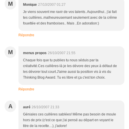
M
Monique
27/10/2007 01:27
Je viens souvent me ravir de vos talents..Aujourdhui.. j'ai fait
tes cuillères..malheureusemant seulement avec de la crême
fouettée et des framboises.. Mais ..En adoration:)
Répondre
M
menus propos
26/10/2007 21:55
Chaque fois que tu publies tu nous séduis par ta
créativité.Ces cuillères-là je les dévore des yeux à défaut de
les dévorer tout court.J'aime aussi ta position vis à vis du
Thinking Blog Award. Tu es libre et ça c'est ton choix.
Répondre
A
auré
26/10/2007 21:33
Géniales ces cuillères sablées! Même pas besoin de moule
hors de prix (c'est ce que j'ai pensé au départ en voyant le
titre de la recette....), j'adore!