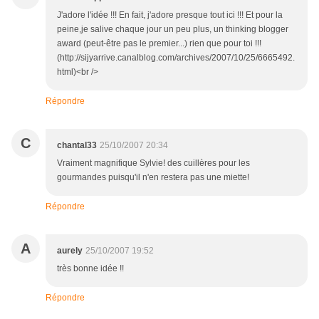
J'adore l'idée !!! En fait, j'adore presque tout ici !!! Et pour la
peine,je salive chaque jour un peu plus, un thinking blogger
award (peut-être pas le premier...) rien que pour toi !!!
(http://sijyarrive.canalblog.com/archives/2007/10/25/6665492.
html)<br />
Répondre
C
chantal33
25/10/2007 20:34
Vraiment magnifique Sylvie! des cuillères pour les
gourmandes puisqu'il n'en restera pas une miette!
Répondre
A
aurely
25/10/2007 19:52
très bonne idée !!
Répondre