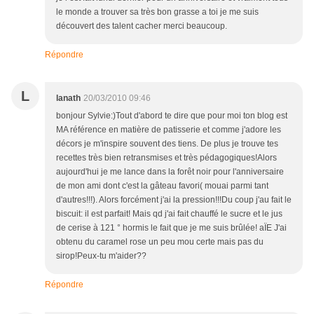
le monde a trouver sa très bon grasse a toi je me suis
découvert des talent cacher merci beaucoup.
Répondre
L
lanath
20/03/2010 09:46
bonjour Sylvie:)Tout d'abord te dire que pour moi ton blog est
MA référence en matière de patisserie et comme j'adore les
décors je m'inspire souvent des tiens. De plus je trouve tes
recettes très bien retransmises et très pédagogiques!Alors
aujourd'hui je me lance dans la forêt noir pour l'anniversaire
de mon ami dont c'est la gâteau favori( mouai parmi tant
d'autres!!!). Alors forcément j'ai la pression!!!Du coup j'au fait le
biscuit: il est parfait! Mais qd j'ai fait chauffé le sucre et le jus
de cerise à 121 ° hormis le fait que je me suis brûlée! aÏE J'ai
obtenu du caramel rose un peu mou certe mais pas du
sirop!Peux-tu m'aider??
Répondre