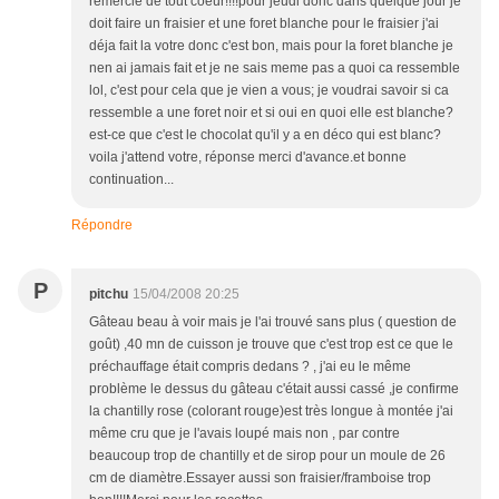
remercie de tout coeur!!!!pour jeudi donc dans quelque jour je
doit faire un fraisier et une foret blanche pour le fraisier j'ai
déja fait la votre donc c'est bon, mais pour la foret blanche je
nen ai jamais fait et je ne sais meme pas a quoi ca ressemble
lol, c'est pour cela que je vien a vous; je voudrai savoir si ca
ressemble a une foret noir et si oui en quoi elle est blanche?
est-ce que c'est le chocolat qu'il y a en déco qui est blanc?
voila j'attend votre, réponse merci d'avance.et bonne
continuation...
Répondre
P
pitchu
15/04/2008 20:25
Gâteau beau à voir mais je l'ai trouvé sans plus ( question de
goût) ,40 mn de cuisson je trouve que c'est trop est ce que le
préchauffage était compris dedans ? , j'ai eu le même
problème le dessus du gâteau c'était aussi cassé ,je confirme
la chantilly rose (colorant rouge)est très longue à montée j'ai
même cru que je l'avais loupé mais non , par contre
beaucoup trop de chantilly et de sirop pour un moule de 26
cm de diamètre.Essayer aussi son fraisier/framboise trop