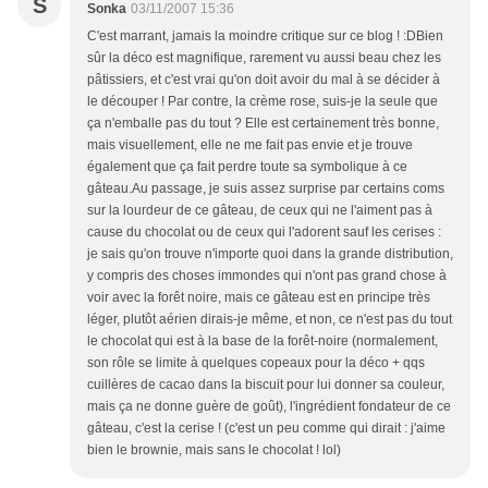
S
Sonka
03/11/2007 15:36
C'est marrant, jamais la moindre critique sur ce blog ! :DBien
sûr la déco est magnifique, rarement vu aussi beau chez les
pâtissiers, et c'est vrai qu'on doit avoir du mal à se décider à
le découper ! Par contre, la crème rose, suis-je la seule que
ça n'emballe pas du tout ? Elle est certainement très bonne,
mais visuellement, elle ne me fait pas envie et je trouve
également que ça fait perdre toute sa symbolique à ce
gâteau.Au passage, je suis assez surprise par certains coms
sur la lourdeur de ce gâteau, de ceux qui ne l'aiment pas à
cause du chocolat ou de ceux qui l'adorent sauf les cerises :
je sais qu'on trouve n'importe quoi dans la grande distribution,
y compris des choses immondes qui n'ont pas grand chose à
voir avec la forêt noire, mais ce gâteau est en principe très
léger, plutôt aérien dirais-je même, et non, ce n'est pas du tout
le chocolat qui est à la base de la forêt-noire (normalement,
son rôle se limite à quelques copeaux pour la déco + qqs
cuillères de cacao dans la biscuit pour lui donner sa couleur,
mais ça ne donne guère de goût), l'ingrédient fondateur de ce
gâteau, c'est la cerise ! (c'est un peu comme qui dirait : j'aime
bien le brownie, mais sans le chocolat ! lol)