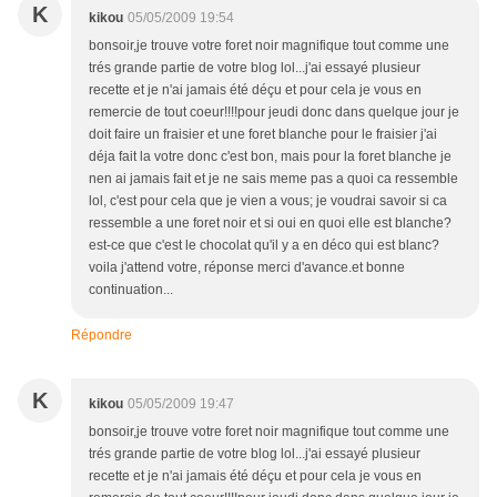
K
kikou
05/05/2009 19:54
bonsoir,je trouve votre foret noir magnifique tout comme une
trés grande partie de votre blog lol...j'ai essayé plusieur
recette et je n'ai jamais été déçu et pour cela je vous en
remercie de tout coeur!!!!pour jeudi donc dans quelque jour je
doit faire un fraisier et une foret blanche pour le fraisier j'ai
déja fait la votre donc c'est bon, mais pour la foret blanche je
nen ai jamais fait et je ne sais meme pas a quoi ca ressemble
lol, c'est pour cela que je vien a vous; je voudrai savoir si ca
ressemble a une foret noir et si oui en quoi elle est blanche?
est-ce que c'est le chocolat qu'il y a en déco qui est blanc?
voila j'attend votre, réponse merci d'avance.et bonne
continuation...
Répondre
K
kikou
05/05/2009 19:47
bonsoir,je trouve votre foret noir magnifique tout comme une
trés grande partie de votre blog lol...j'ai essayé plusieur
recette et je n'ai jamais été déçu et pour cela je vous en