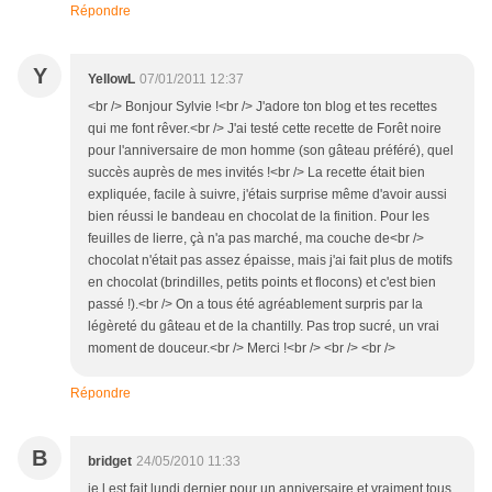
Répondre
Y
YellowL
07/01/2011 12:37
<br /> Bonjour Sylvie !<br /> J'adore ton blog et tes recettes
qui me font rêver.<br /> J'ai testé cette recette de Forêt noire
pour l'anniversaire de mon homme (son gâteau préféré), quel
succès auprès de mes invités !<br /> La recette était bien
expliquée, facile à suivre, j'étais surprise même d'avoir aussi
bien réussi le bandeau en chocolat de la finition. Pour les
feuilles de lierre, çà n'a pas marché, ma couche de<br />
chocolat n'était pas assez épaisse, mais j'ai fait plus de motifs
en chocolat (brindilles, petits points et flocons) et c'est bien
passé !).<br /> On a tous été agréablement surpris par la
légèreté du gâteau et de la chantilly. Pas trop sucré, un vrai
moment de douceur.<br /> Merci !<br /> <br /> <br />
Répondre
B
bridget
24/05/2010 11:33
je l est fait lundi dernier pour un anniversaire et vraiment tous