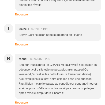
que ne sois au courant ? auquel cas je suis désolée mais le
plagiat me révolte
Répondre
I
idaine
11/07/2007 19:51
Bravo! C'est ce qu'on appelle du grand art ! Idaine
Répondre
R
rachel
11/07/2007 11:00
Bonjour,Tout d'abord un GRAND MERCI!!!Voilà 5 jours que j'ai
découvert votre site et je ne peux plus m'en passer!!Ce
Weekend j'ai réalisé les petits fours, le fraisier (un délice).
Ajourd'hui je fais la fôret noire et je me pose une question.
Faut-il bien mettre le gateau au congélateur pendant 4 heures
et si oui pour qu'elle raison. Ne va t-il pas rendre trop de jus
après avec le sirop?Merci Encore!!!!
Répondre