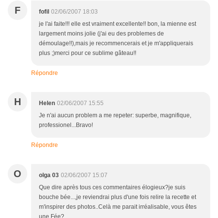
F
fofil
02/06/2007 18:03
je l'ai faite!!! elle est vraiment excellente!! bon, la mienne est
largement moins jolie (j'ai eu des problemes de
démoulage!!),mais je recommencerais et je m'appliquerais
plus ;)merci pour ce sublime gâteau!!
Répondre
H
Helen
02/06/2007 15:55
Je n'ai aucun problem a me repeter: superbe, magnifique,
professionel...Bravo!
Répondre
O
olga 03
02/06/2007 15:07
Que dire après tous ces commentaires élogieux?je suis
bouche bée...,je reviendrai plus d'une fois relire la recette et
m'inspirer des photos..Celà me parait irréalisable, vous êtes
une Fée?