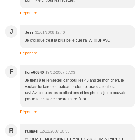
bon!!!!Merci pour les recettes.
Répondre
J
Jess
31/01/2008 12:46
Je croisque c'est la plus belle que j'ai vu !!! BRAVO
Répondre
F
flore60540
13/12/2007 17:33
Je tiens à te remercier car pour les 40 ans de mon chéri, je
voulais lui faire son gâteau préferé et grace à toi il était
ravi.Avec toutes les explications et les photos, je ne pouvais
pas le rater. Donc encore merci à toi
Répondre
R
raphael
12/12/2007 10:53
SOUHAITE MOI BONNE CHANCE CAR JE VAIS FAIRE CE