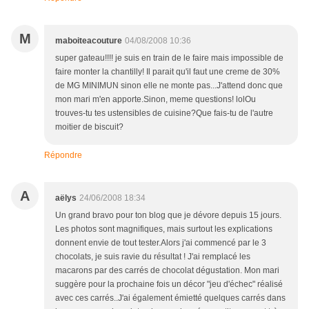
M
maboiteacouture
04/08/2008 10:36
super gateau!!!! je suis en train de le faire mais impossible de
faire monter la chantilly! Il parait qu'il faut une creme de 30%
de MG MINIMUN sinon elle ne monte pas...J'attend donc que
mon mari m'en apporte.Sinon, meme questions! lolOu
trouves-tu tes ustensibles de cuisine?Que fais-tu de l'autre
moitier de biscuit?
Répondre
A
aëlys
24/06/2008 18:34
Un grand bravo pour ton blog que je dévore depuis 15 jours.
Les photos sont magnifiques, mais surtout les explications
donnent envie de tout tester.Alors j'ai commencé par le 3
chocolats, je suis ravie du résultat ! J'ai remplacé les
macarons par des carrés de chocolat dégustation. Mon mari
suggère pour la prochaine fois un décor "jeu d'échec" réalisé
avec ces carrés..J'ai également émietté quelques carrés dans