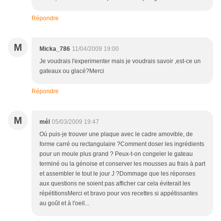
Répondre
M
Micka_786
11/04/2009 19:00
Je voudrais l'experimenter mais je voudrais savoir ,est-ce un
gateaux ou glacé?Merci
Répondre
M
mél
05/03/2009 19:47
Où puis-je trouver une plaque avec le cadre amovible, de
forme carré ou rectangulaire ?Comment doser les ingrédients
pour un moule plus grand ? Peux-t-on congeler le gateau
terminé ou la génoise et conserver les mousses au frais à part
et assembler le tout le jour J ?Dommage que les réponses
aux questions ne soient pas afficher car cela éviterait les
répétitionsMerci et bravo pour vos recettes si appétissantes
au goût et à l'oeil...