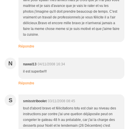
faire pour épater mes amies mais je crois que je n'ai pas votre
maitrise et je sais d'avance que je vais le rater et vu les
photos j'imagine qu'il doit prendre beaucoup de temps. C'est
vraiment un travail de professionnels je vous félicite il a l'air
délicieux.Bravo et encore mille bravo je n'arriverai jamais a
faire la meme chose meme si je suis motivé et que j'aime faire
la cuisine.
Répondre
N
nawal13
04/11/2008 16:34
il est superbe!!!
Répondre
S
smisstriboolet
03/11/2008 08:45
tout d'abord bravo et félicitations totu est clair au niveau des
instructions par contre j'ai une quetion déjàposée peut on
congeler le gateau 48 h au préalable, car j'ai la charge des
desserts pour Noël et le lendemain (26 Décembre) c'est