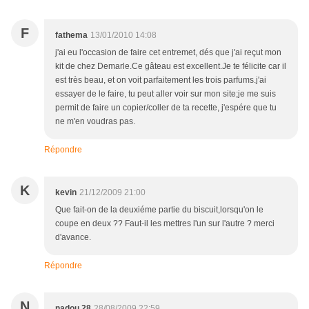
F
fathema
13/01/2010 14:08
j'ai eu l'occasion de faire cet entremet, dés que j'ai reçut mon
kit de chez Demarle.Ce gâteau est excellent.Je te félicite car il
est très beau, et on voit parfaitement les trois parfums.j'ai
essayer de le faire, tu peut aller voir sur mon site;je me suis
permit de faire un copier/coller de ta recette, j'espére que tu
ne m'en voudras pas.
Répondre
K
kevin
21/12/2009 21:00
Que fait-on de la deuxiéme partie du biscuit,lorsqu'on le
coupe en deux ?? Faut-il les mettres l'un sur l'autre ? merci
d'avance.
Répondre
N
nadou 28
28/08/2009 22:59