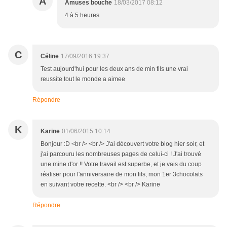
A
Amuses bouche
18/03/2017 08:12
4 à 5 heures
C
Céline
17/09/2016 19:37
Test aujourd'hui pour les deux ans de min fils une vrai
reussite tout le monde a aimee
Répondre
K
Karine
01/06/2015 10:14
Bonjour :D <br /> <br /> J'ai découvert votre blog hier soir, et
j'ai parcouru les nombreuses pages de celui-ci ! J'ai trouvé
une mine d'or !! Votre travail est superbe, et je vais du coup
réaliser pour l'anniversaire de mon fils, mon 1er 3chocolats
en suivant votre recette. <br /> <br /> Karine
Répondre