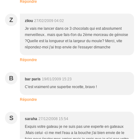
Répondre
Z
zliou
27/02/2009 04:02
Je vais me lancer dans ce 3 chocolats qui est absolument
merveilleux.. mais que fais-t'on du 2ème morceau de génoise
?Quelle est la longueur et la largeur du moule? Merci, vite
répondez-moi j'ai trop envie de l'essayer dimanche
Répondre
B
bar paris
19/01/2009 15:23
C'est vraiment une superbe recette, bravo !
Répondre
S
saraha
27/12/2008 15:54
Exquis votre gateau je ne suis pas une experte en gateaux
.Mais celui -ci me met l'eau a la bouche j'ai bien envie de le