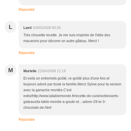
Répondre
L
Laeti
03/05/2008 00:26
Très chouette recette. Je me suis inspirée de l'idée des
macarons pour décorer un autre gâteau. Merci !
Répondre
M
Murielle
22/04/2008 12:19
Et voilà un entremets goûté, re-goûté plus d'une fois et
toujours adoré par toute la famille.Merci Sylvie pour ta version
avec la ganache montée.C'est
extra!http://www.latablemonde.fr/recette-de-cuisine/desserts-
gateaux/la-table-monde-a-goute-et...-adore-29-le-3-
chocolats-de.html
Répondre