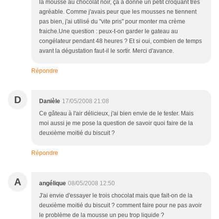
la mousse au chocolat noir, ça a donné un petit croquant très
agréable. Comme j'avais peur que les mousses ne tiennent
pas bien, j'ai utilisé du "vite pris" pour monter ma crème
fraiche.Une question : peux-t-on garder le gateau au
congélateur pendant 48 heures ? Et si oui, combien de temps
avant la dégustation faut-il le sortir. Merci d'avance.
Répondre
D
Danièle
17/05/2008 21:08
Ce gâteau à l'air délicieux, j'ai bien envie de le tester. Mais
moi aussi je me pose la question de savoir quoi faire de la
deuxième moitié du biscuit ?
Répondre
A
angélique
08/05/2008 12:50
J'ai envie d'essayer le trois chocolat mais que fait-on de la
deuxième moitié du biscuit ? comment faire pour ne pas avoir
le problème de la mousse un peu trop liquide ?